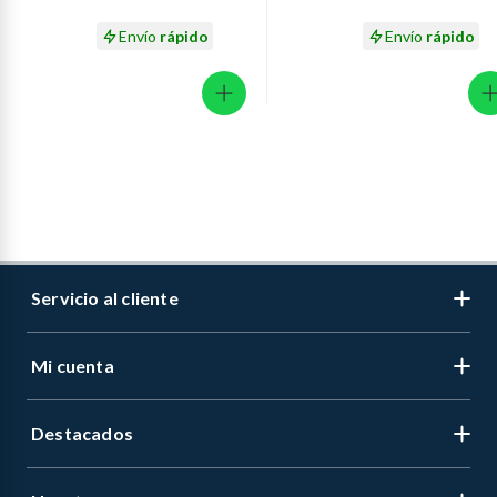
Envío
rápido
Envío
rápido
Servicio al cliente
Mi cuenta
Libro de reclamaciones
Contáctanos
Destacados
Regístrate
Medios de pago
Cambiar contraseña