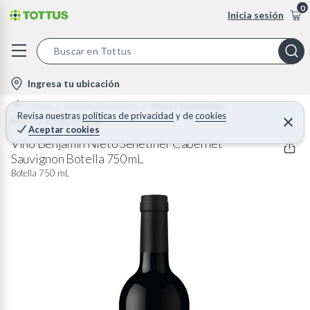
0
Inicia sesión
S
e
l
Ingresa tu ubicación
a
o
Home
Bebidas Alcoholicas
Vinos Y Espumantes
r
c
Revisa nuestras
políticas de privacidad
y
de
cookies
NIETO SENETINER
C
c
Aceptar cookies
e
a
h
r
Vino Benjamin Nieto Senetiner Cabernet
t
r
Sauvignon Botella 750 mL
B
a
i
r
Botella 750 mL
a
o
r
n
-
i
c
o
n