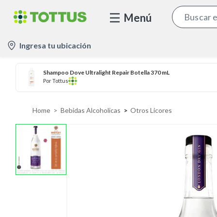
Menú
l
Ingresa tu ubicación
o
c
Shampoo Dove Ultralight Repair Botella 370 mL
a
Por
Tottus
t
i
Home
Bebidas Alcoholicas
Otros Licores
o
n
-
i
c
o
n