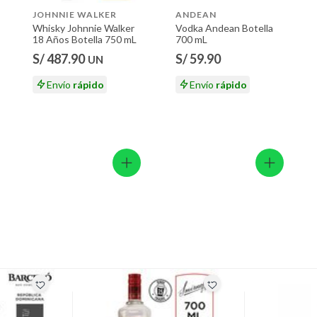
JOHNNIE WALKER
ANDEAN
, tecnología, línea blanca, colchones, muebles, bicicletas y
Whisky Johnnie Walker
Vodka Andean Botella
18 Años Botella 750 mL
700 mL
ión
S/ 487.90
S/ 59.90
UN
Envío
rápido
Envío
rápido
 suplementos alimenticios, vitaminas.
 baño con señales de uso, sin empaques, etiquetas o sellos.