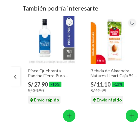
También podría interesarte
Pisco Quebranta
Bebida de Almendra
Pancho Fierro Puro
Natures Heart Caja 946
Botella 750 mL
mL
S/ 27.90
S/ 11.10
-10%
-15%
S/ 30.90
S/ 12.99
Envío
rápido
Envío
rápido