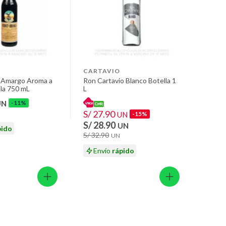
CARTAVIO
t Amargo Aroma a
Ron Cartavio Blanco Botella 1
la 750 mL
L
UN
-11%
S/ 27.90
UN
-15%
S/ 28.90
UN
pido
S/ 32.90
UN
Envío
rápido