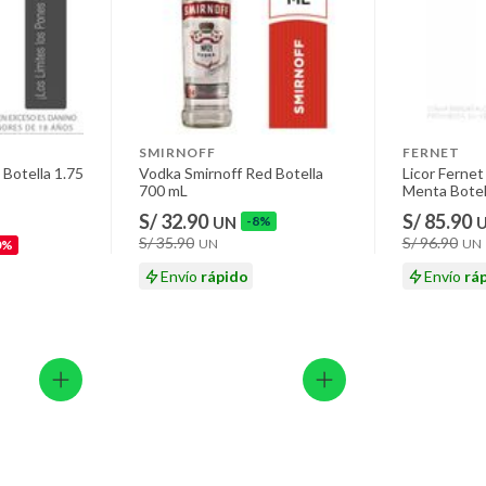
SMIRNOFF
FERNET
 Botella 1.75
Vodka Smirnoff Red Botella
Licor Ferne
700 mL
Menta Botel
S/ 32.90
S/ 85.90
UN
-8%
S/ 35.90
S/ 96.90
UN
UN
0%
Envío
rápido
Envío
rá