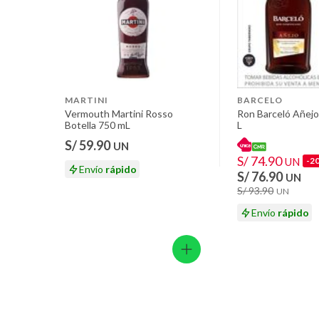
MARTINI
BARCELO
Vermouth Martini Rosso
Ron Barceló Añejo
Botella 750 mL
L
S/ 59.90
UN
S/ 74.90
UN
-2
Envío
rápido
S/ 76.90
UN
S/ 93.90
UN
Envío
rápido