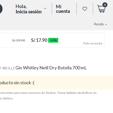
0
Hola
,
Mi
cuenta
Inicia sesión
Ayuda
S/
17.90
S/
19.90
-10%
Patrocinado
Gin Whitley Neill Dry Botella 700 mL
|
 NEILL
oducto sin stock :(
a la venta a personas menores de 18 años. Tomar bebidas alcohólicas en
es dañino.