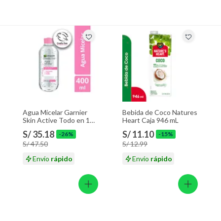
Agua Micelar Garnier
Bebida de Coco Natures
Skin Active Todo en 1
Heart Caja 946 mL
Envase 400 mL
S/ 35.18
S/ 11.10
-26%
-15%
S/ 47.50
S/ 12.99
Envío
rápido
Envío
rápido