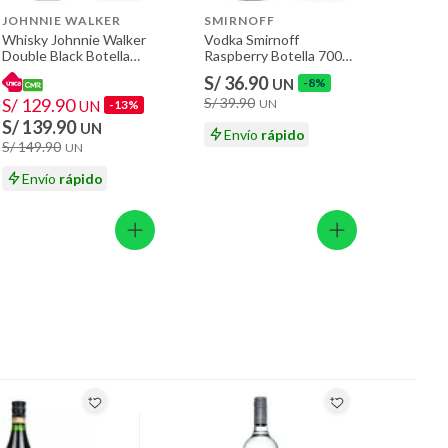
JOHNNIE WALKER
SMIRNOFF
Whisky Johnnie Walker
Vodka Smirnoff
Double Black Botella
Raspberry Botella 700
750 mL
mL
S/ 36.90
UN
-8%
S/ 129.90
S/ 39.90
UN
UN
-13%
S/ 139.90
UN
Envío
rápido
S/ 149.90
UN
Envío
rápido