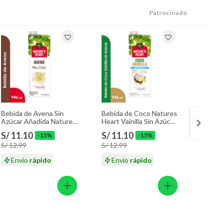
Patrocinado
Bebida de Avena Sin
Bebida de Coco Natures
Bebida
Azúcar Añadida Nature’s
Heart Vainilla Sin Azúcar
Heart 
Heart Botella 946 mL
Caja 946 mL
Caja 9
S/ 11.10
S/ 11.10
S/ 11
-15%
-15%
S/ 12.99
S/ 12.99
S/ 12.
Envío
rápido
Envío
rápido
En