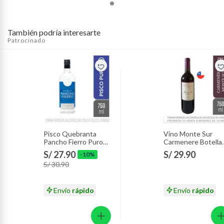
También podría interesarte
Patrocinado
Pisco Quebranta
Vino Monte Sur
Pancho Fierro Puro
Carmenere Botella
Botella 750 mL
750 mL
S/ 27.90
S/ 29.90
-10%
S/ 30.90
Envío
rápido
Envío
rápido