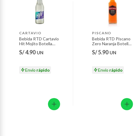
Pinturas de color a pedido.
Plantas.
Productos que hayan sido previamente instalados.
Baterías de auto.
CARTAVIO
PISCANO
Motocicletas y bicicletas motorizadas.
Bebida RTD Cartavio
Bebida RTD Piscano
Hit Mojito Botella
Zero Naranja Botella
Licores y cigarros electrónicos.
355 mL
275 mL
S/ 4.90
S/ 5.90
UN
UN
Envío
rápido
Envío
rápido