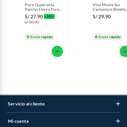
Pisco Quebranta
Vino Monte Sur
Pancho Fierro Puro
Carmenere Botella
Botella 750 mL
750 mL
S/ 27.90
S/ 29.90
-10%
S/ 30.90
Envío
rápido
Envío
rápido
Servicio al cliente
Mi cuenta
Libro de reclamaciones