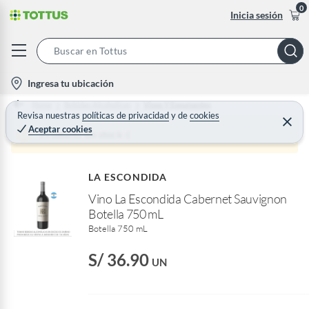
0
Inicia sesión
S
e
l
Ingresa tu ubicación
a
o
Home
Bebidas Alcoholicas
Vinos Y Espumantes
r
c
Revisa nuestras
políticas de privacidad
y
de
cookies
C
c
Aceptar cookies
e
a
Producto sin stock :(
h
r
t
r
B
a
i
r
a
LA ESCONDIDA
o
r
Vino La Escondida Cabernet Sauvignon
n
Botella 750 mL
-
Botella 750 mL
i
c
S/ 36.90
UN
o
n