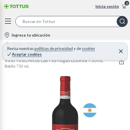
0
Inicia sesión
S
e
l
Ingresa tu ubicación
a
o
Home
Bebidas Alcoholicas
Vinos Y Espumantes
r
c
Revisa nuestras
políticas de privacidad
y
de
cookies
ALTOS LAS HORMIGAS
C
c
Aceptar cookies
e
a
h
r
Vino Tinto Altos Las Hormigas Botella 750 mL
t
r
B
Botella 750 mL
a
i
r
a
o
r
n
-
i
c
o
n