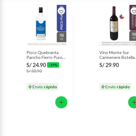
Plantas.
Productos que hayan sido previamente instalados.
Baterías de auto.
Motocicletas y bicicletas motorizadas.
Licores y cigarros electrónicos.
Pisco Quebranta
Vino Monte Sur
Pancho Fierro Puro
Carmenere Botella
Botella 750 mL
750 mL
S/ 24.90
S/ 29.90
-19%
S/ 30.90
Envío
rápido
Envío
rápido