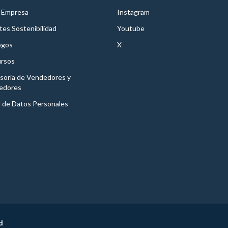
 Empresa
Instagram
es Sostenibilidad
Youtube
ogos
X
rsos
soría de Vendedores y
edores
l de Datos Personales
d