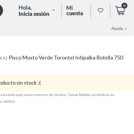
0
Hola
,
Mi
cuenta
Inicia sesión
Ayuda
Pisco Mosto Verde Torontel Intipalka Botella 750
|
LKA
oducto sin stock :(
a la venta a personas menores de 18 años. Tomar bebidas alcohólicas en
es dañino.