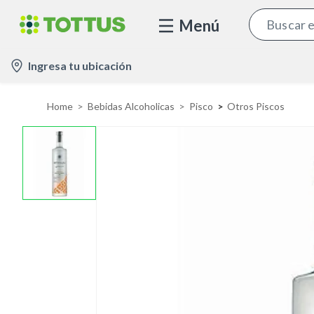
Menú
l
Ingresa tu ubicación
o
c
Home
Bebidas Alcoholicas
Pisco
Otros Piscos
a
t
i
o
n
-
i
c
o
n