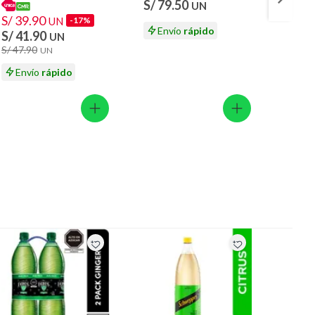
S/ 79.50
UN
S/ 39.90
S/ 39
UN
-17%
Envío
rápido
S/ 41.90
S/ 41
UN
S/ 47.90
S/ 47.
UN
Envío
rápido
En