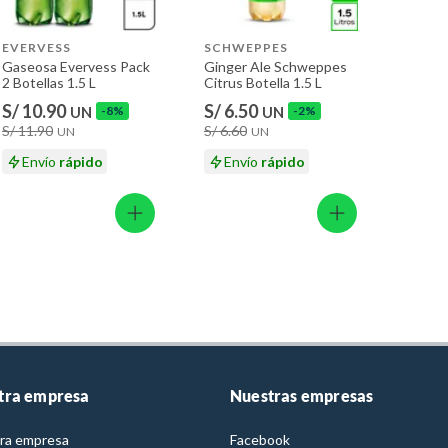
EVERVESS
SCHWEPPES
Gaseosa Evervess Pack
Ginger Ale Schweppes
2 Botellas 1.5 L
Citrus Botella 1.5 L
S/ 10.90
S/ 6.50
UN
-8%
UN
-2%
S/ 11.90
S/ 6.60
UN
UN
Envío
rápido
Envío
rápido
tra empresa
Nuestras empresas
ra empresa
Facebook