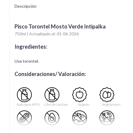
Descripción
Pisco Torontel Mosto Verde Intipalka
750ml | Actualizado al: 01-06-2026
Ingredientes:
Uva torontel.
Consideraciones/ Valoración:
Apto para APLV
Libre de Lactosa
Vegano
Vegetariano
Libre de Soya
Libre de Huevo
Libre de Peces
Libre de
Mariscos