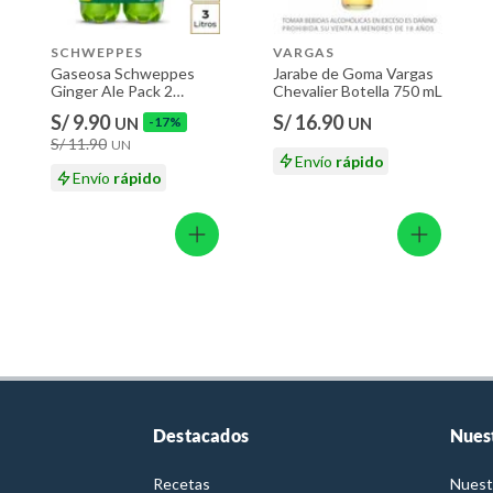
SCHWEPPES
VARGAS
Gaseosa Schweppes
Jarabe de Goma Vargas
Ginger Ale Pack 2
Chevalier Botella 750 mL
Botellas 1.5 L
S/ 9.90
S/ 16.90
UN
-17%
UN
S/ 11.90
UN
Envío
rápido
Envío
rápido
Destacados
Nues
Recetas
Nuest