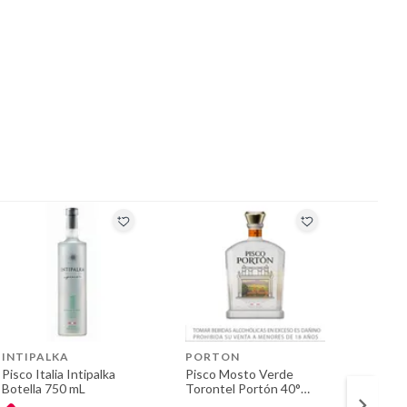
INTIPALKA
PORTON
INTIP
Pisco Italia Intipalka
Pisco Mosto Verde
Pisco 
Botella 750 mL
Torontel Portón 40°
Intipa
Botella 750 mL