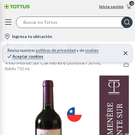
0
Inicia sesión
S
e
l
Ingresa tu ubicación
a
o
Home
Bebidas Alcoholicas
Vinos Y Espumantes
r
c
Revisa nuestras
políticas de privacidad
y
de
cookies
MONTE SUR
C
c
Aceptar cookies
e
a
h
r
Vino Monte Sur Carmenere Botella 750 mL
t
r
B
Botella 750 mL
a
i
r
a
o
r
n
-
i
c
o
n