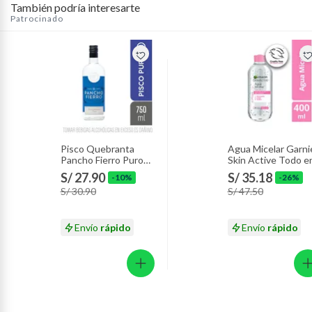
También podría interesarte
Productos hechos a medida.
Patrocinado
Pinturas de color a pedido.
Plantas.
Productos que hayan sido previamente instalados.
Baterías de auto.
Motocicletas y bicicletas motorizadas.
Licores y cigarros electrónicos.
Pisco Quebranta
Agua Micelar Garni
Pancho Fierro Puro
Skin Active Todo e
Botella 750 mL
1 Envase 400 mL
S/ 27.90
S/ 35.18
-10%
-26%
S/ 30.90
S/ 47.50
Envío
rápido
Envío
rápido