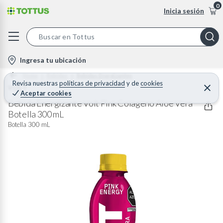
0
Inicia sesión
S
e
l
Ingresa tu ubicación
a
o
Home
Bebidas
Bebidas Energizantes
r
c
Revisa nuestras
políticas de privacidad
y
de
cookies
VOLT
C
c
Aceptar cookies
e
a
h
r
Bebida Energizante Volt Pink Colágeno Aloe Vera
t
r
Botella 300 mL
B
a
i
r
Botella 300 mL
a
o
r
n
-
i
c
o
n