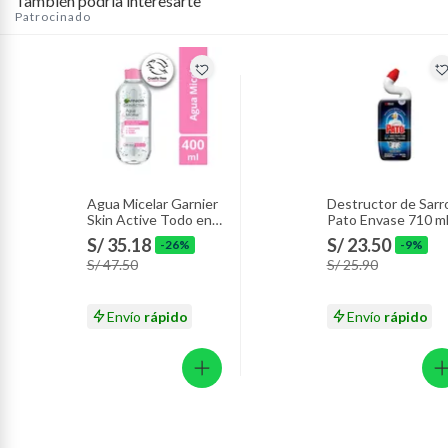
También podría interesarte
Patrocinado
Agua Micelar Garnier
Destructor de Sarr
Skin Active Todo en
Pato Envase 710 m
1 Envase 400 mL
S/ 35.18
S/ 23.50
-26%
-9%
S/ 47.50
S/ 25.90
Envío
rápido
Envío
rápido