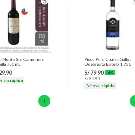
o Monte Sur Carmenere
Pisco Puro Cuatro Gallos
ella 750 mL
Quebranta Botella 1.75 L
 29.90
S/ 79.90
-6%
S/ 84.90
Envío
rápido
Envío
rápido