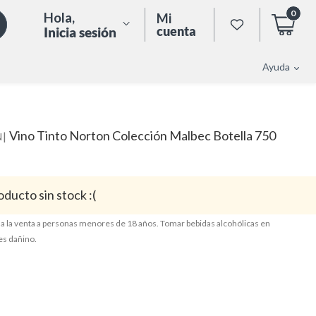
0
Hola
,
Mi
cuenta
Inicia sesión
Ayuda
Vino Tinto Norton Colección Malbec Botella 750
|
N
oducto sin stock :(
a la venta a personas menores de 18 años. Tomar bebidas alcohólicas en
es dañino.