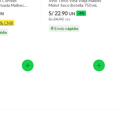
o Correas
Vino Tinto Viña Vieja Malbec
rivada Malbec
Melot Seco Botella 750 mL
 mL
S/ 22.90
UN
UN
-8%
S/ 24.90
UN
0% CMR
Envío
rápido
pido