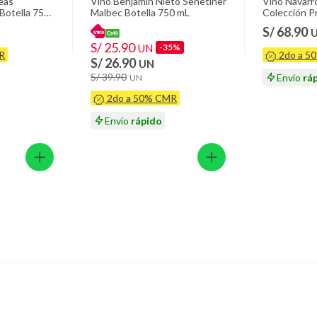
ión
eas
Vino Benjamin Nieto Senetiner
Vino Navarr
 Botella 750
Malbec Botella 750 mL
Colección P
Botella 750
S/ 68.90
S/ 25.90
UN
-35%
R
2do a 5
 suplementos alimenticios, vitaminas.
S/ 26.90
UN
S/ 39.90
Envío
rá
UN
 baño con señales de uso, sin empaques, etiquetas o sellos.
2do a 50% CMR
Envío
rápido