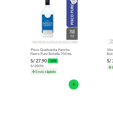
Pisco Quebranta Pancho
Vin
Fierro Puro Botella 750 mL
Bot
S/ 27.90
S/
-10%
S/ 30.90
Envío
rápido