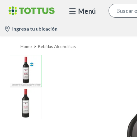
Menú
l
Ingresa tu ubicación
o
c
Home
Bebidas Alcoholicas
a
t
i
o
n
-
i
c
o
n