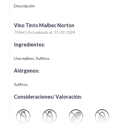
Descripción
Vino Tinto Malbec Norton
750ml | Actualizado al: 15-02-2024
Ingredientes:
Uva malbec, Sulfitos.
Alérgenos:
Sulfitos.
Consideraciones/ Valoración:
Apto para APLV
Libre de Lactosa
Libre de Soya
Libre de Huevo