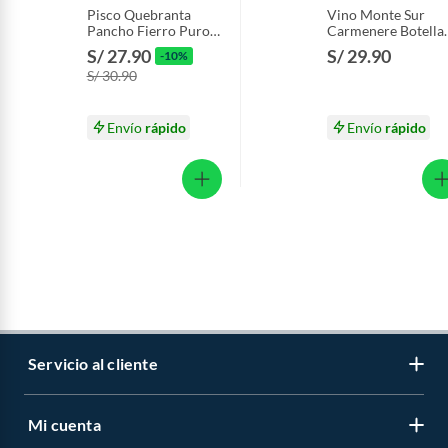
Pisco Quebranta
Vino Monte Sur
Pancho Fierro Puro
Carmenere Botella
Botella 750 mL
750 mL
S/ 27.90
S/ 29.90
-10%
S/ 30.90
Envío
rápido
Envío
rápido
Servicio al cliente
Mi cuenta
Libro de reclamaciones