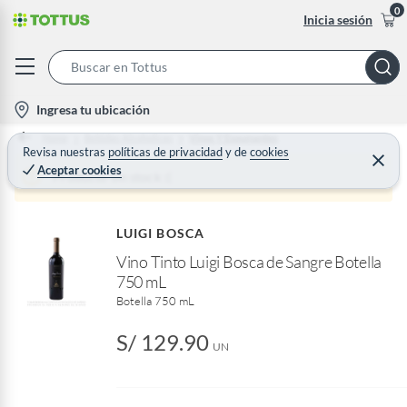
0
Inicia sesión
S
e
l
Ingresa tu ubicación
a
o
Home
Bebidas Alcoholicas
Vinos Y Espumantes
r
c
Revisa nuestras
políticas de privacidad
y
de
cookies
C
c
Aceptar cookies
e
a
Producto sin stock :(
h
r
t
r
B
a
i
r
a
LUIGI BOSCA
o
r
Vino Tinto Luigi Bosca de Sangre Botella
n
750 mL
-
Botella 750 mL
i
c
S/ 129.90
o
UN
n