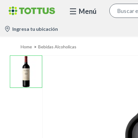
Menú
l
Ingresa tu ubicación
o
c
Home
Bebidas Alcoholicas
a
t
i
o
n
-
i
c
o
n