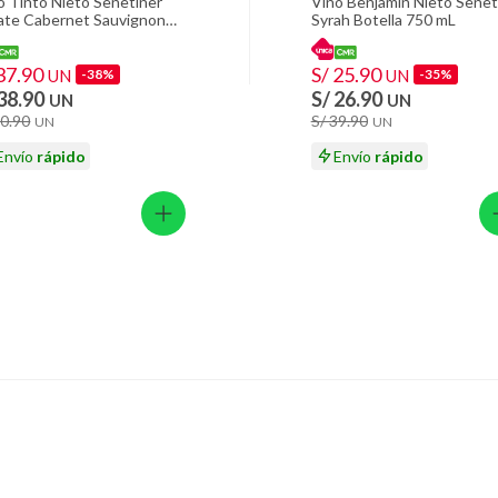
ión
o Tinto Nieto Senetiner
Vino Benjamin Nieto Senet
ate Cabernet Sauvignon
Syrah Botella 750 mL
ella 750 mL
37.90
S/ 25.90
UN
-38%
UN
-35%
 suplementos alimenticios, vitaminas.
 38.90
S/ 26.90
UN
UN
60.90
S/ 39.90
UN
UN
 baño con señales de uso, sin empaques, etiquetas o sellos.
Envío
rápido
Envío
rápido