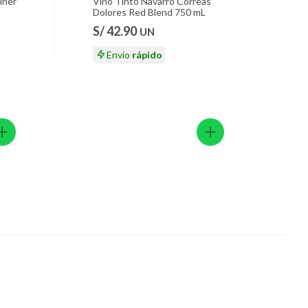
iner
Vino Tinto Navarro Correas
Dolores Red Blend 750 mL
S/ 42.90
UN
Envío
rápido