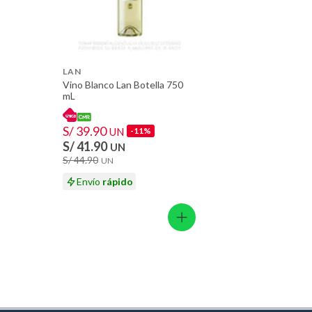
LAN
Vino Blanco Lan Botella 750
mL
S/ 39.90
UN
-11%
S/ 41.90
UN
S/ 44.90
UN
Envío
rápido