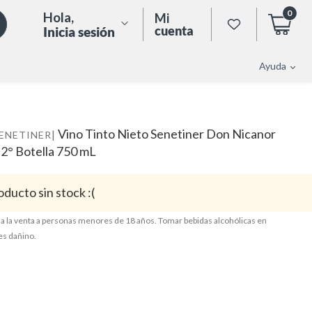
0
Hola
,
Mi
cuenta
Inicia sesión
Ayuda
Vino Tinto Nieto Senetiner Don Nicanor
|
SENETINER
.2° Botella 750 mL
oducto sin stock :(
a la venta a personas menores de 18 años. Tomar bebidas alcohólicas en
es dañino.