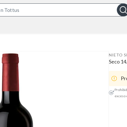
S
e
a
r
c
h
B
NIETO 
a
Seco 14
r
Pr
Prohibid
exceso 