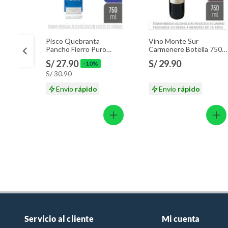
Pisco Quebranta
Vino Monte Sur
Pancho Fierro Puro
Carmenere Botella 750
Botella 750 mL
mL
S/ 27.90
S/ 29.90
-10%
S/ 30.90
Envío
rápido
Envío
rápido
Servicio al cliente
Mi cuenta