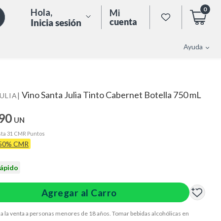
0
Hola
,
Mi
cuenta
Inicia sesión
Ayuda
Vino Santa Julia Tinto Cabernet Botella 750 mL
|
ULIA
.90
UN
ta 31 CMR Puntos
 50% CMR
rápido
Agregar al Carro
a la venta a personas menores de 18 años. Tomar bebidas alcohólicas en