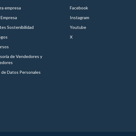
ra empresa
Facebook
 Empresa
Instagram
es Sostenibilidad
Youtube
ogos
X
rsos
soría de Vendedores y
edores
l de Datos Personales