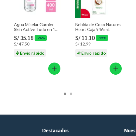
Agua Micelar Garnier
Bebida de Coco Natures
Skin Active Todo en 1
Heart Caja 946 mL
Envase 400 mL
S/ 35.18
S/ 11.10
-26%
-15%
S/ 47.50
S/ 12.99
Envío
rápido
Envío
rápido
Destacados
Nues