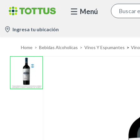
Menú
l
Ingresa tu ubicación
o
c
Home
Bebidas Alcoholicas
Vinos Y Espumantes
Vino
a
t
i
o
n
-
i
c
o
n