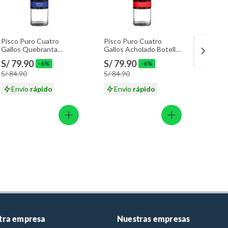
Pisco Puro Cuatro
Pisco Puro Cuatro
Limpia
Gallos Quebranta
Gallos Acholado Botella
Frescu
Botella 1.75 L
1.75 L
4.5 L
S/ 79.90
S/ 79.90
S/ 17
-6%
-6%
S/ 84.90
S/ 84.90
Envío
rápido
Envío
rápido
En
tra empresa
Nuestras empresas