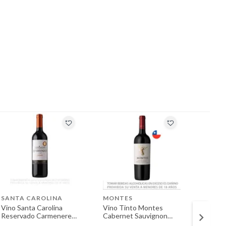
SANTA CAROLINA
MONTES
SANTA
Vino Santa Carolina
Vino Tinto Montes
Vino T
Reservado Carmenere
Cabernet Sauvignon
Reser
Botella 750 mL
Botella 750 mL
Sauvig