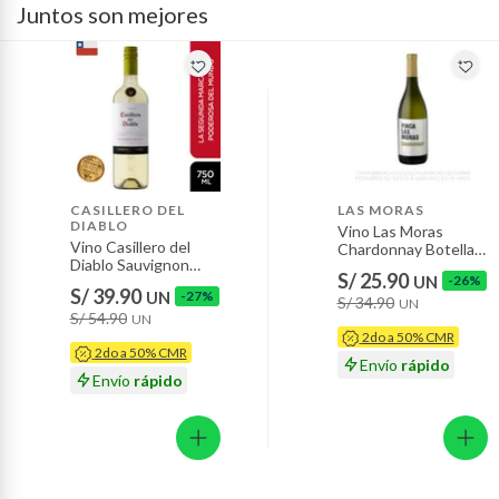
Juntos son mejores
Productos hechos a medida.
Pinturas de color a pedido.
Plantas.
Productos que hayan sido previamente instalados.
Baterías de auto.
Motocicletas y bicicletas motorizadas.
Licores y cigarros electrónicos.
CASILLERO DEL
LAS MORAS
DIABLO
Vino Las Moras
Vino Casillero del
Chardonnay Botella
Diablo Sauvignon
750 mL
S/ 25.90
UN
-26%
Blanc Botella 750 mL
S/ 39.90
UN
-27%
S/ 34.90
UN
S/ 54.90
UN
2do a 50% CMR
2do a 50% CMR
Envío
rápido
Envío
rápido