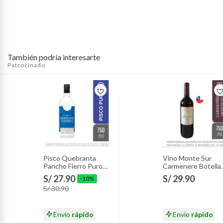
También podría interesarte
Patrocinado
Pisco Quebranta
Vino Monte Sur
Pancho Fierro Puro
Carmenere Botella
Botella 750 mL
750 mL
S/ 27.90
S/ 29.90
-10%
S/ 30.90
Envío
rápido
Envío
rápido