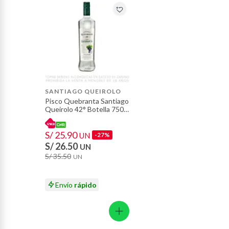
Plantas.
Productos que hayan sido previamente instalados.
Baterías de auto.
Motocicletas y bicicletas motorizadas.
Licores y cigarros electrónicos.
SANTIAGO QUEIROLO
Pisco Quebranta Santiago
Queirolo 42° Botella 750
mL
S/ 25.90
UN
-27%
S/ 26.50
UN
S/ 35.50
UN
Envío
rápido