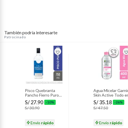
También podría interesarte
Patrocinado
Pisco Quebranta
Agua Micelar Garni
Pancho Fierro Puro
Skin Active Todo e
Botella 750 mL
1 Envase 400 mL
S/ 27.90
S/ 35.18
-10%
-26%
S/ 30.90
S/ 47.50
Envío
rápido
Envío
rápido