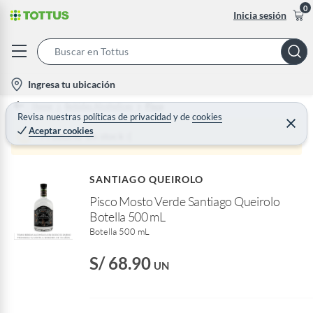
0
Inicia sesión
S
e
l
Ingresa tu ubicación
a
o
Home
Bebidas Alcoholicas
Pisco
r
c
Revisa nuestras
políticas de privacidad
y
de
cookies
C
c
Aceptar cookies
e
a
Producto sin stock :(
h
r
t
r
B
a
i
r
a
SANTIAGO QUEIROLO
o
r
Pisco Mosto Verde Santiago Queirolo
n
Botella 500 mL
-
Botella 500 mL
i
c
S/ 68.90
UN
o
n