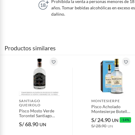
Prohibida la venta a personas menores de 18
años. Tomar bebidas alcohólicas en exceso es
dañino.
Productos similares
SANTIAGO
MONTESIERPE
QUEIROLO
Pisco Acholado
Pisco Mosto Verde
Montesierpe Botella
Torontel Santiago
700 mL
S/ 24.90
UN
-14%
Queirolo Don
S/ 68.90
UN
Santiago Botella 500
S/ 28.90
UN
mL