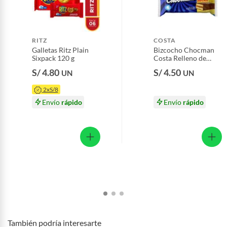
Productos que hayan sido previamente instalados.
Baterías de auto.
Motocicletas y bicicletas motorizadas.
RITZ
COSTA
Galletas Ritz Plain
Bizcocho Chocman
Licores y cigarros electrónicos.
Sixpack 120 g
Costa Relleno de
Manjar Sixpack 201 g
S/ 4.80
S/ 4.50
UN
UN
2xS/8
Envío
rápido
Envío
rápido
También podría interesarte