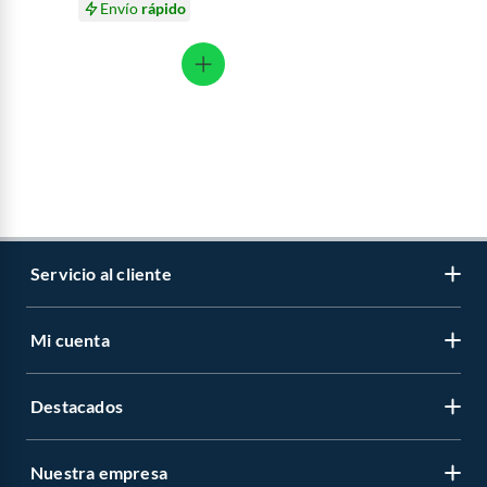
Envío
rápido
Servicio al cliente
Mi cuenta
Libro de reclamaciones
Contáctanos
Destacados
Regístrate
Medios de pago
Cambiar contraseña
Nuestra empresa
Recetas
Tipos de entrega