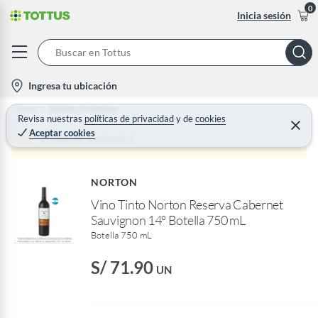
0
Inicia sesión
S
e
l
Ingresa tu ubicación
a
o
Home
Bebidas Alcoholicas
r
c
Revisa nuestras
políticas de privacidad
y
de
cookies
C
c
Aceptar cookies
e
a
Producto sin stock :(
h
r
t
r
B
a
i
r
a
NORTON
o
r
Vino Tinto Norton Reserva Cabernet
n
Sauvignon 14° Botella 750 mL
-
Botella 750 mL
i
c
S/ 71.90
UN
o
n