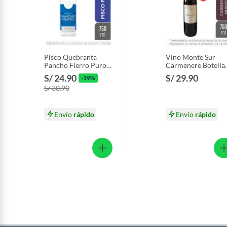
Pisco Quebranta
Vino Monte Sur
Pancho Fierro Puro
Carmenere Botella
Botella 750 mL
750 mL
S/ 24.90
S/ 29.90
-19%
S/ 30.90
Envío
rápido
Envío
rápido