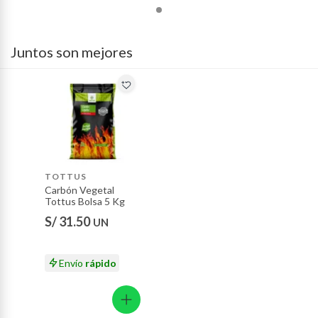
baño con señales de uso, sin empaques, etiquetas o sellos.
Alimentos, bebidas, fórmulas y leches para bebés.
Productos hechos a medida.
Juntos son mejores
Pinturas de color a pedido.
Plantas.
Productos que hayan sido previamente instalados.
Baterías de auto.
Motocicletas y bicicletas motorizadas.
Licores y cigarros electrónicos.
TOTTUS
Carbón Vegetal
Tottus Bolsa 5 Kg
S/ 31.50
UN
Envío
rápido