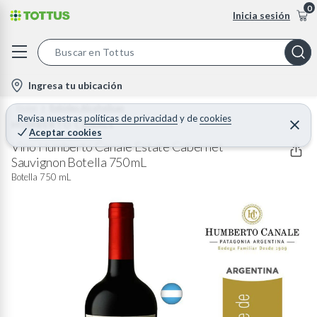
0
Inicia sesión
S
e
l
Ingresa tu ubicación
a
o
Home
Bebidas Alcoholicas
r
c
Revisa nuestras
políticas de privacidad
y
de
cookies
HUMBERTO CANALE
C
c
Aceptar cookies
e
a
h
r
Vino Humberto Canale Estate Cabernet
t
r
Sauvignon Botella 750 mL
B
a
i
r
Botella 750 mL
a
o
r
n
-
i
c
o
n