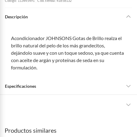
Código: 113445491
Cód. tienda: 41858132
Descripción
Acondicionador JOHNSONS Gotas de Brillo realza el
brillo natural del pelo de los más grandecitos,
dejándolo suave y con un toque sedoso, ya que cuenta
con aceite de argán y proteínas de seda en su
formulación.
Especificaciones
Tipo de Producto
Perfumería Infantil
La mayoría de los productos tienen
30 días desde que los recibes para
hacer una devolución.
Presentación
Botella
Productos similares
Sin embargo, tenemos categorías que cuentan con plazos diferentes,