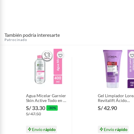
También podría interesarte
Patrocinado
Agua Micelar Garnier
Gel Limpiador Lore
Skin Active Todo en 1
Revitalift Ácido
Envase 400 mL
Hialurónico Envase
S/ 33.30
S/ 42.90
-30%
150 mL
S/ 47.50
Envío
rápido
Envío
rápido