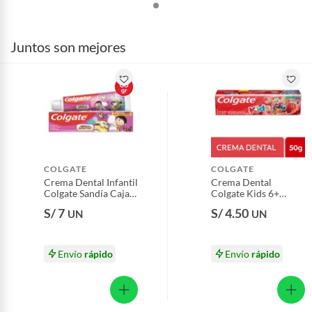
Por motivos de salubridad, la ropa interior inferior y ropas de
baño con señales de uso, sin empaques, etiquetas o sellos.
Juntos son mejores
Alimentos, bebidas, fórmulas y leches para bebés.
Productos hechos a medida.
Pinturas de color a pedido.
Plantas.
Productos que hayan sido previamente instalados.
Baterías de auto.
Motocicletas y bicicletas motorizadas.
COLGATE
COLGATE
Licores y cigarros electrónicos.
Crema Dental Infantil
Crema Dental
Colgate Sandía Caja
Colgate Kids 6+
60 g
Surtido Caja 50 g
S/ 7
S/ 4.50
UN
UN
Envío
rápido
Envío
rápido