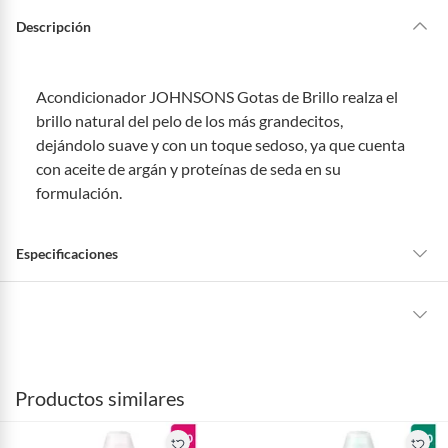
Descripción
Acondicionador JOHNSONS Gotas de Brillo realza el
brillo natural del pelo de los más grandecitos,
dejándolo suave y con un toque sedoso, ya que cuenta
con aceite de argán y proteínas de seda en su
formulación.
Especificaciones
Tipo de Producto
Perfumería Infantil
La mayoría de los productos tienen
30 días desde que los recibes para
hacer una devolución.
Presentación
Botella
Productos similares
Sin embargo, tenemos categorías que cuentan con plazos diferentes,
otras con restricciones y algunas que no se pueden devolver ni cambiar.
Contenido
200 mL
Conoce cuáles son: