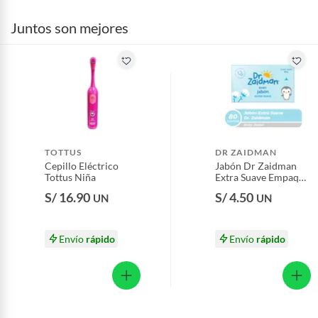
baño con señales de uso, sin empaques, etiquetas o sellos.
Juntos son mejores
Alimentos, bebidas, fórmulas y leches para bebés.
Productos hechos a medida.
Pinturas de color a pedido.
Plantas.
Productos que hayan sido previamente instalados.
Baterías de auto.
Motocicletas y bicicletas motorizadas.
TOTTUS
DR ZAIDMAN
Licores y cigarros electrónicos.
Cepillo Eléctrico
Jabón Dr Zaidman
Tottus Niña
Extra Suave Empaque
80 g
S/ 16.90
S/ 4.50
UN
UN
Envío
rápido
Envío
rápido