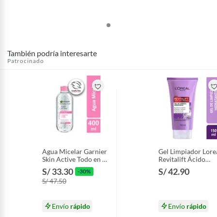
También podría interesarte
Patrocinado
Agua Micelar Garnier
Gel Limpiador Lore
Skin Active Todo en 1
Revitalift Ácido
Envase 400 mL
Hialurónico Envase
S/ 33.30
S/ 42.90
-30%
150 mL
S/ 47.50
Envío
rápido
Envío
rápido