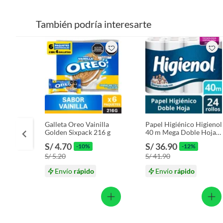
También podría interesarte
Galleta Oreo Vainilla
Papel Higiénico Higienol
Golden Sixpack 216 g
40 m Mega Doble Hoja
Empaque 24 Und
S/ 4.70
S/ 36.90
-10%
-12%
S/ 5.20
S/ 41.90
Envío
rápido
Envío
rápido