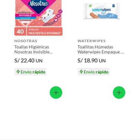
 productos para asfalto, hormigón, albañilería.
e 25 Und
ue
s productos para asfalto.
NOSOTRAS
WATERWIPES
, tecnología, línea blanca, colchones, muebles, bicicletas y
Toallas Higiénicas
Toallitas Húmedas
Nosotras Invisible
Waterwipes Empaque 60
Multiestilo Empaque 40
Und
n
S/ 22.40
S/ 18.90
UN
UN
Und
Envío
rápido
Envío
rápido
suplementos alimenticios, vitaminas.
baño con señales de uso, sin empaques, etiquetas o sellos.