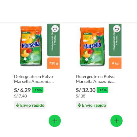
Detergente en Polvo
Detergente en Polvo
Marsella Amazonia
Marsella Amazonia
Tropical Bolsa 730 g
Tropical Bolsa 4 Kg
S/ 6.29
S/ 32.30
-15%
-15%
S/ 7.40
S/ 38
Envío
rápido
Envío
rápido