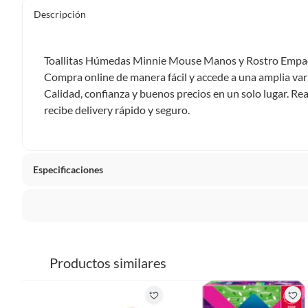
Descripción
Toallitas Húmedas Minnie Mouse Manos y Rostro Empaqu
Compra online de manera fácil y accede a una amplia var
Calidad, confianza y buenos precios en un solo lugar. Re
recibe delivery rápido y seguro.
Especificaciones
Tipo de Producto
Toallit
La mayoría de los productos tienen
30 días desde que los 
Contenido
25 Und
Sin embargo, tenemos categorías que cuentan con plazos dif
Productos similares
pueden devolver ni cambiar. Conoce cuáles son:
marca
MINNI
Productos vendidos por
Falabella, Tottus y otros vended