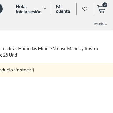
0
Hola
,
Mi
cuenta
Inicia sesión
Ayuda
Toallitas Húmedas Minnie Mouse Manos y Rostro
e 25 Und
oducto sin stock :(