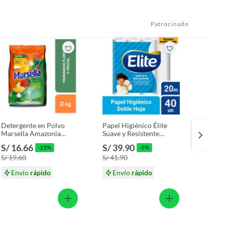
Patrocinado
Detergente en Polvo
Papel Higiénico Élite
Gallet
Marsella Amazonia
Suave y Resistente
Golde
Tropical Bolsa 2 Kg
Empaque 40 Und
S/ 16.66
S/ 39.90
S/ 3
-15%
-5%
S/ 19.60
S/ 41.90
Envío
rápido
Envío
rápido
En