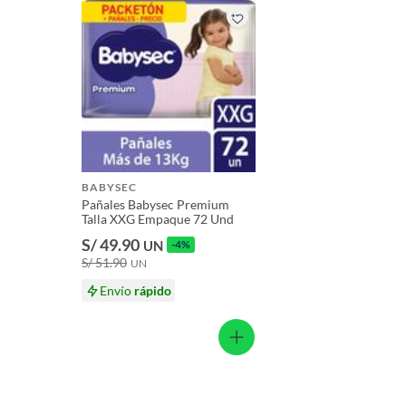
Productos que hayan sido previamente instalados.
Baterías de auto.
Motocicletas y bicicletas motorizadas.
Licores y cigarros electrónicos.
BABYSEC
Pañales Babysec Premium
Talla XXG Empaque 72 Und
S/ 49.90
UN
-4%
S/ 51.90
UN
Envío
rápido