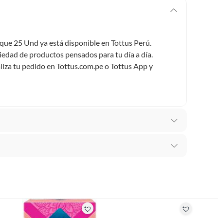
e 25 Und ya está disponible en Tottus Perú.
iedad de productos pensados para tu día a día.
aliza tu pedido en Tottus.com.pe o Tottus App y
as Húmedas
recibes para hacer una devolución.
erentes, otras con restricciones y algunas que no se
E
ores tienen: