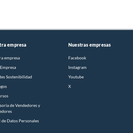
tra empresa
Nuestras empresas
ra empresa
Facebook
 Empresa
Instagram
es Sostenibilidad
Youtube
ogos
X
rsos
soría de Vendedores y
edores
l de Datos Personales