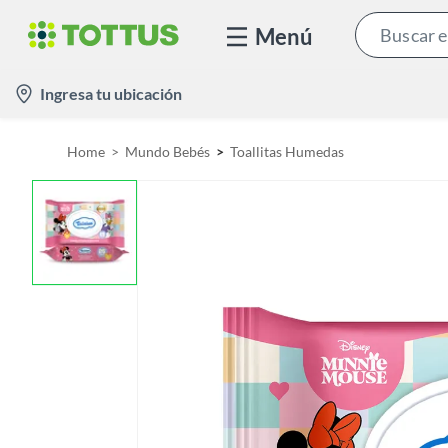
Menú
l
Ingresa tu ubicación
o
c
Home
Mundo Bebés
Toallitas Humedas
a
t
i
o
n
-
i
c
o
n