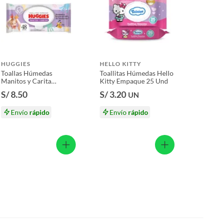
HUGGIES
HELLO KITTY
Toallas Húmedas
Toallitas Húmedas Hello
Manitos y Carita
Kitty Empaque 25 Und
Huggies Empaque 48
S/ 8.50
S/ 3.20
UN
Und
Envío
rápido
Envío
rápido