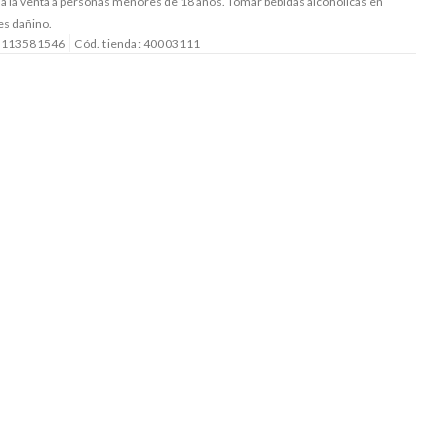
a la venta a personas menores de 18 años. Tomar bebidas alcohólicas en
es dañino.
: 113581546
Cód. tienda: 40003111