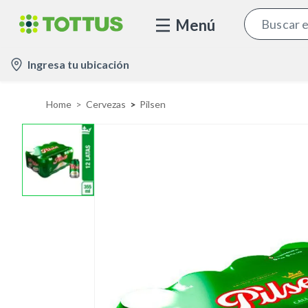
Menú
l
Ingresa tu ubicación
o
c
Home
Cervezas
Pilsen
a
t
i
o
n
-
i
c
o
n