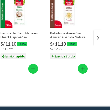
Bebida de Coco Natures
Bebida de Avena Sin
Bebida
Heart Caja 946 mL
Azúcar Añadida Nature’s
Heart V
Heart Botella 946 mL
Caja 9
S/ 11.10
S/ 11.10
S/ 11
-15%
-15%
S/ 12.99
S/ 12.99
S/ 12.
Envío
rápido
Envío
rápido
En