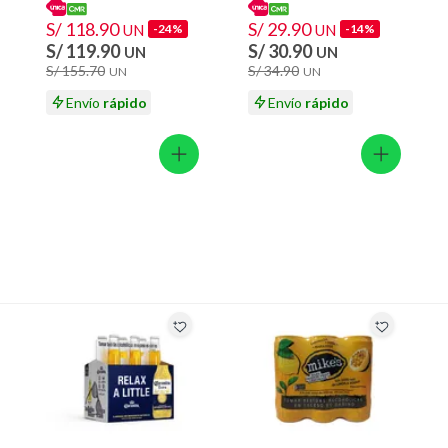
ión
S/ 118.90
S/ 29.90
UN
-24%
UN
-14%
S/ 119.90
S/ 30.90
UN
UN
S/ 155.70
S/ 34.90
UN
UN
 suplementos alimenticios, vitaminas.
Envío
rápido
Envío
rápido
 baño con señales de uso, sin empaques, etiquetas o sellos.
Pack Lata 355 mL