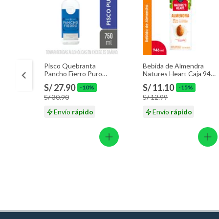
Pisco Quebranta
Bebida de Almendra
Pancho Fierro Puro
Natures Heart Caja 946
Botella 750 mL
mL
S/ 27.90
S/ 11.10
-10%
-15%
S/ 30.90
S/ 12.99
Envío
rápido
Envío
rápido