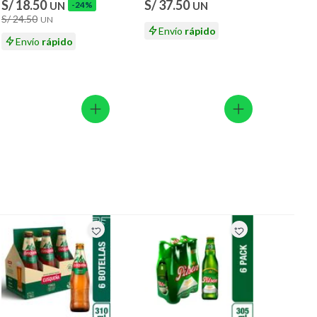
S/ 18.50
S/ 37.50
UN
-24%
UN
S/ 24.50
UN
Envío
rápido
Envío
rápido