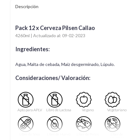
Descripción
Pack 12 x Cerveza Pilsen Callao
4260ml | Actualizado al: 09-02-2023
Ingredientes:
Agua, Malta de cebada, Maíz desgerminado, Lúpulo.
Consideraciones/ Valoración:
Apto para APLV
Libre de Lactosa
Vegano
Vegetariano
Libre de Soya
Libre de Huevo
Libre de Peces
Libre de
Mariscos