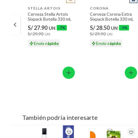
STELLA ARTOIS
CORONA
Cerveza Stella Artois
Cerveza Corona Extra
Sixpack Botella 330 mL
Sixpack Botella 330 mL
S/ 27.90
S/ 28.50
UN
-7%
UN
-5%
S/ 29.90
S/ 29.90
UN
UN
Envío
rápido
Envío
rápido
También podría interesarte