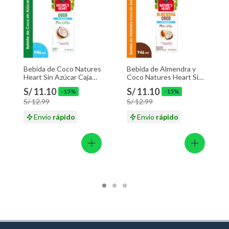
Bebida de Coco Natures
Bebida de Almendra y
Heart Sin Azúcar Caja
Coco Natures Heart Sin
946 mL
Azúcar Caja 946 mL
S/ 11.10
S/ 11.10
-15%
-15%
S/ 12.99
S/ 12.99
Envío
rápido
Envío
rápido