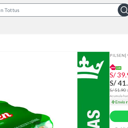
S
e
a
r
c
h
B
|
PILSEN
a
r
S/ 39
S/ 41
S/ 51.90
Acumula has
Envío