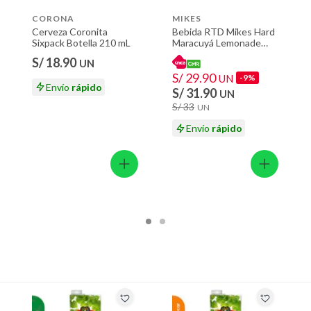
CORONA
MIKES
Cerveza Coronita
Bebida RTD Mikes Hard
Sixpack Botella 210 mL
Maracuyá Lemonade
Sixpack Lata 355 mL
S/ 18.90
UN
S/ 29.90
UN
-9%
Envío
rápido
S/ 31.90
UN
S/ 33
UN
Envío
rápido