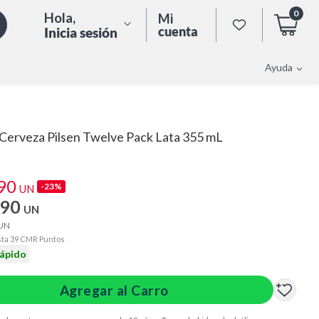
0
Hola
,
Mi
cuenta
Inicia sesión
Ayuda
Cerveza Pilsen Twelve Pack Lata 355 mL
.90
-23%
UN
.90
UN
UN
ta 39 CMR Puntos
rápido
Agregar al Carro