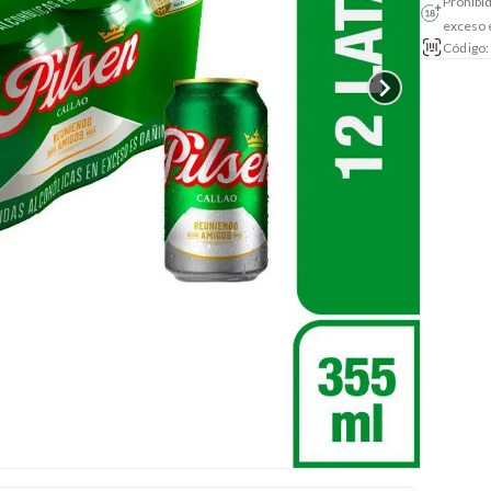
Prohibid
exceso 
Código