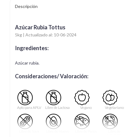
Descripción
Azúcar Rubia Tottus
5kg | Actualizado al: 10-06-2024
Ingredientes:
Azúcar rubia.
Consideraciones/ Valoración:
Apto para APLV
Libre de Lactosa
Vegano
Vegetariano
Libre de Soya
Libre de Huevo
Libre de Peces
Libre de
Mariscos