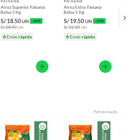
PAISANA
PAISANA
GRAN
Arroz Superior Paisana
Arroz Extra Paisana
Arroz 
Bolsa 5 Kg
Bolsa 5 Kg
Bolsa 
S/ 18.50
S/ 19.50
S/ 21
UN
-26%
UN
-25%
S/ 24.90
S/ 25.90
S/ 23.
UN
UN
Envío
rápido
Envío
rápido
En
Patrocinado