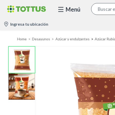
Menú
l
Ingresa tu ubicación
o
c
Home
Desayunos
Azúcar y endulzantes
Azúcar Rubi
a
t
i
o
n
-
i
c
o
n