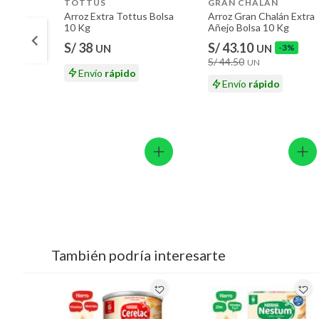
TOTTUS
GRAN CHALAN
Arroz Extra Tottus Bolsa
Arroz Gran Chalán Extra
10 Kg
Añejo Bolsa 10 Kg
S/ 38
S/ 43.10
UN
UN
-3%
S/ 44.50
UN
Envío
rápido
Envío
rápido
También podría interesarte