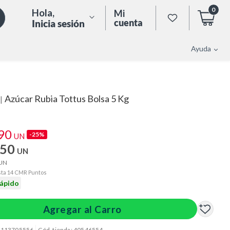
0
Hola
,
Mi
cuenta
Inicia sesión
Ayuda
Azúcar Rubia Tottus Bolsa 5 Kg
|
.90
-25%
UN
.50
UN
UN
ta 14 CMR Puntos
rápido
Agregar al Carro
: 113705556
Cód. tienda: 40546554