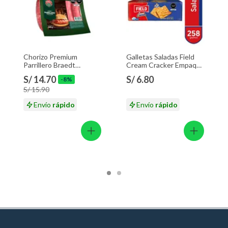
Chorizo Premium
Galletas Saladas Field
Parrillero Braedt
Cream Cracker Empaque
Empaque 500 g
258 g
S/ 14.70
S/ 6.80
-8%
S/ 15.90
Envío
rápido
Envío
rápido