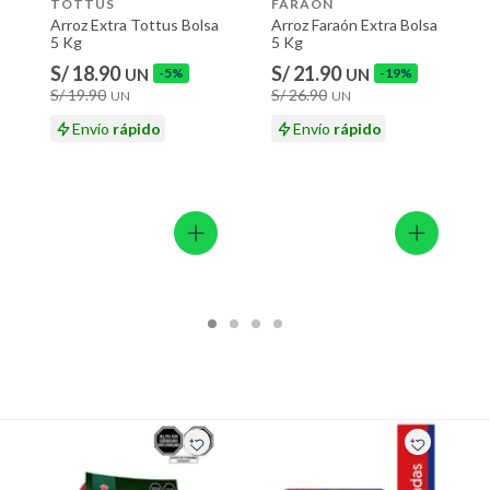
TOTTUS
FARAON
Arroz Extra Tottus Bolsa
Arroz Faraón Extra Bolsa
5 Kg
5 Kg
S/ 18.90
S/ 21.90
UN
-5%
UN
-19%
S/ 19.90
S/ 26.90
UN
UN
Envío
rápido
Envío
rápido