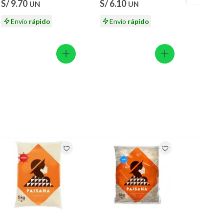
S/ 9.70
S/ 6.10
S/ 7.
UN
UN
Envío
rápido
Envío
rápido
En