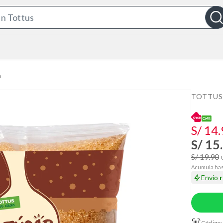
S
e
a
r
c
a
h
B
TOTTUS
a
r
S/ 14
S/ 15
S/ 19.90
Acumula has
Envío
Código