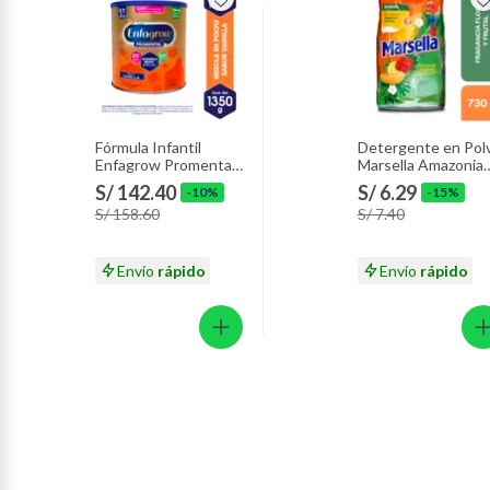
Fórmula Infantil
Detergente en Pol
Enfagrow Promental
Marsella Amazonia
Vainilla Lata 1.35 Kg
Tropical Bolsa 730 
S/ 142.40
S/ 6.29
-10%
-15%
S/ 158.60
S/ 7.40
Envío
rápido
Envío
rápido