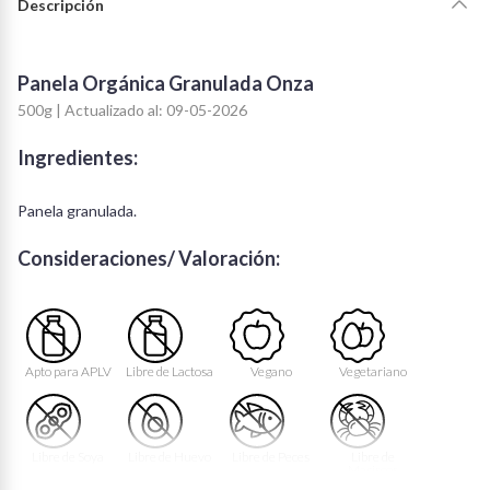
Descripción
Panela Orgánica Granulada Onza
500g | Actualizado al: 09-05-2026
Ingredientes:
Panela granulada.
Consideraciones/ Valoración:
Apto para APLV
Libre de Lactosa
Vegano
Vegetariano
Libre de Soya
Libre de Huevo
Libre de Peces
Libre de
Mariscos