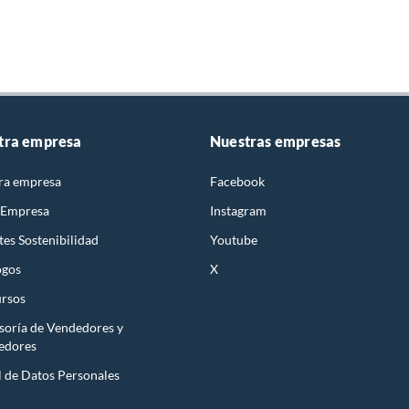
tra empresa
Nuestras empresas
ra empresa
Facebook
 Empresa
Instagram
es Sostenibilidad
Youtube
ogos
X
rsos
soría de Vendedores y
edores
l de Datos Personales