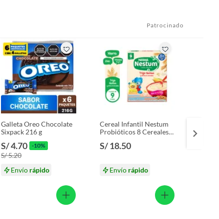
Patrocinado
Gallet
Empaq
S/ 3.
S/ 4
Galleta Oreo Chocolate
Cereal Infantil Nestum
Sixpack 216 g
Probióticos 8 Cereales
Caja 350 g
S/ 4.70
S/ 18.50
-10%
S/ 5.20
Envío
rápido
Envío
rápido
En