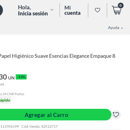
0
Hola
,
Mi
cuenta
Inicia sesión
Ayuda
Papel Higiénico Suave Esencias Elegance Empaque 8
.30
-13%
UN
UN
ta 24 CMR Puntos
rápido
Agregar al Carro
: 113706199
Cód. tienda: 42522717