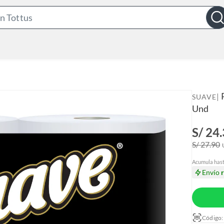
S
e
a
r
c
h
B
|
SUAVE
a
Und
r
S/ 24
S/ 27.90
Acumula has
Envío
Código