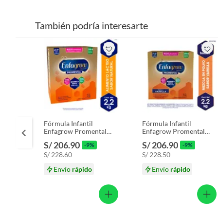
También podría interesarte
Fórmula Infantil
Fórmula Infantil
Enfagrow Promental
Enfagrow Promental
Caja 2.2 Kg
Vainilla Caja 2.2 Kg
S/ 206.90
S/ 206.90
-9%
-9%
S/ 228.60
S/ 228.50
Envío
rápido
Envío
rápido