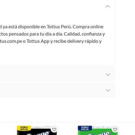
 ya está disponible en Tottus Perú. Compra online
tos pensados para tu día a día. Calidad, confianza y
ttus.com.pe o Tottus App y recibe delivery rápido y
 Higiénicos
recibes para hacer una devolución.
os
erentes, otras con restricciones y algunas que no se
ores tienen: