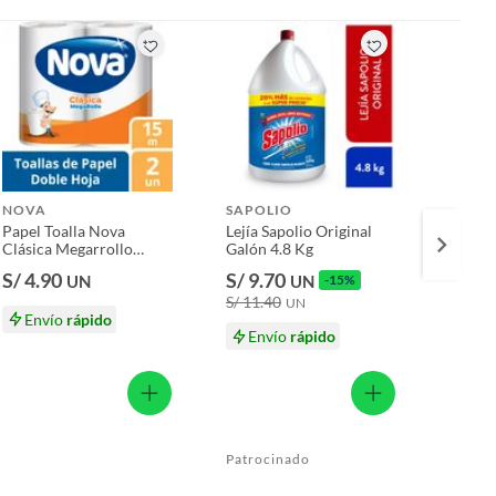
CLOR
Lejía 
Botell
S/ 9.
S/ 11
NOVA
SAPOLIO
Papel Toalla Nova
Lejía Sapolio Original
Clásica Megarrollo
Galón 4.8 Kg
Empaque 2 Und
S/ 4.90
S/ 9.70
UN
UN
-15%
S/ 11.40
UN
Envío
rápido
En
Envío
rápido
Patrocinado