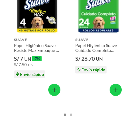
 productos para asfalto, hormigón, albañilería.
Hoja
s productos para asfalto.
SUAVE
SUAVE
, tecnología, línea blanca, colchones, muebles, bicicletas y
Papel Higiénico Suave
Papel Higiénico Suave
Resiste Max Empaque 4
Cuidado Completo
Und
Empaque 24 Und
n
S/ 7
S/ 26.70
UN
-7%
UN
S/ 7.50
UN
Envío
rápido
e 8 Und
Envío
rápido
suplementos alimenticios, vitaminas.
ue
baño con señales de uso, sin empaques, etiquetas o sellos.