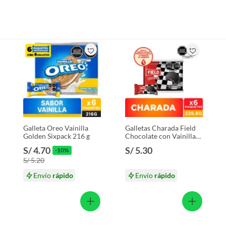
Galleta Oreo Vainilla
Galletas Charada Field
Golden Sixpack 216 g
Chocolate con Vainilla
Sixpack 226.8 g
S/ 4.70
S/ 5.30
-10%
S/ 5.20
Envío
rápido
Envío
rápido