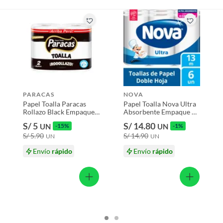
PARACAS
NOVA
Papel Toalla Paracas
Papel Toalla Nova Ultra
Rollazo Black Empaque
Absorbente Empaque 6
2 Und
Und
S/ 5
S/ 14.80
UN
-15%
UN
-1%
S/ 5.90
S/ 14.90
UN
UN
Envío
rápido
Envío
rápido