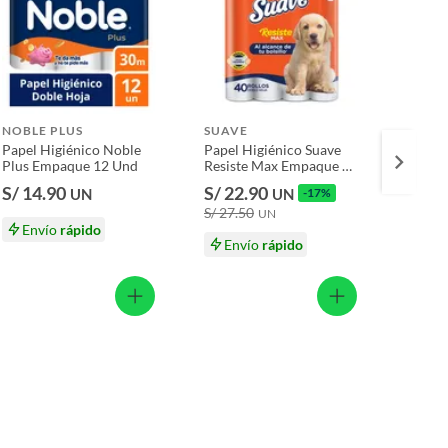
Resist
Empaq
S/ 9.
NOBLE PLUS
SUAVE
Papel Higiénico Noble
Papel Higiénico Suave
Plus Empaque 12 Und
Resiste Max Empaque 40
Und
S/ 14.90
S/ 22.90
UN
UN
-17%
S/ 27.50
UN
Envío
rápido
En
Envío
rápido