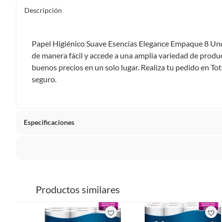
Descripción
Papel Higiénico Suave Esencias Elegance Empaque 8 Und
de manera fácil y accede a una amplia variedad de produc
buenos precios en un solo lugar. Realiza tu pedido en To
seguro.
Especificaciones
Tipo de Producto
Papeles
La mayoría de los productos tienen
30 días desde que los 
Cantidad Rollos Papel Higienico
40 roll
Sin embargo, tenemos categorías que cuentan con plazos dif
Productos similares
pueden devolver ni cambiar. Conoce cuáles son:
Metros
65 mts
Productos vendidos por
Falabella, Tottus y otros vended