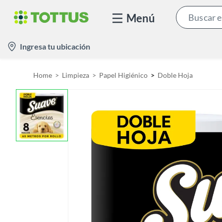
Menú
l
Ingresa tu ubicación
o
c
Home
Limpieza
Papel Higiénico
Doble Hoja
a
t
i
o
n
-
i
c
o
n