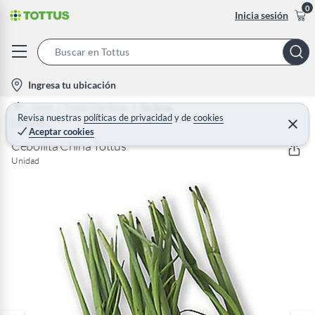
0
Inicia sesión
S
e
l
Ingresa tu ubicación
a
o
Home
Frutas y Verduras
Verduras
r
c
Revisa nuestras
políticas de privacidad
y
de
cookies
GRANEL
C
c
Aceptar cookies
e
a
h
r
Cebollita China Tottus
t
r
B
Unidad
a
i
r
a
o
r
n
-
i
c
o
n