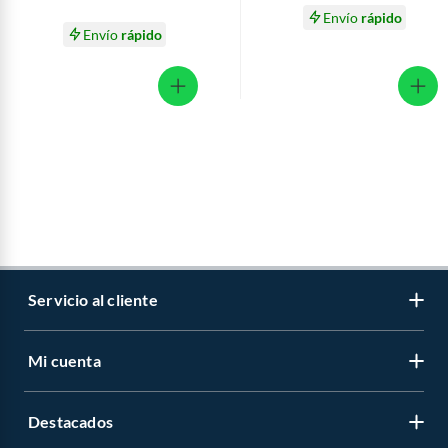
Envío
rápido
Envío
rápido
Servicio al cliente
Mi cuenta
Libro de reclamaciones
Contáctanos
Destacados
Regístrate
Medios de pago