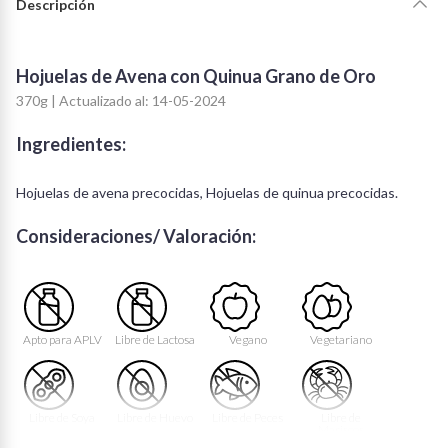
Descripción
Hojuelas de Avena con Quinua Grano de Oro
370g | Actualizado al: 14-05-2024
Ingredientes:
Hojuelas de avena precocidas, Hojuelas de quinua precocidas.
Consideraciones/ Valoración:
Apto para APLV
Libre de Lactosa
Vegano
Vegetariano
Libre de Soya
Libre de Huevo
Libre de Peces
Libre de
Mariscos