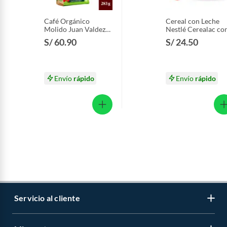
Café Orgánico
Cereal con Leche
Molido Juan Valdez
Nestlé Cerealac co
Empaque 283 g
Probióticos Lata 4
S/ 60.90
S/ 24.50
g
Envío
rápido
Envío
rápido
Servicio al cliente