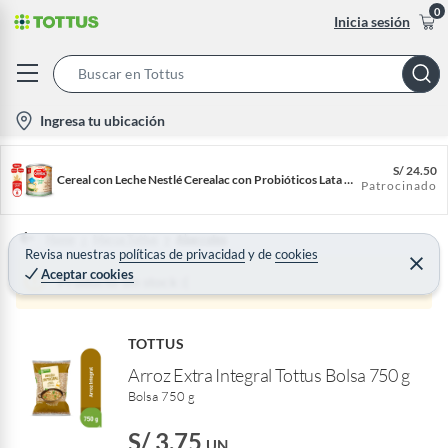
0
Inicia sesión
S
e
l
Ingresa tu ubicación
a
o
r
c
S/
24.50
c
Cereal con Leche Nestlé Cerealac con Probióticos Lata 400 g
Patrocinado
a
h
t
B
i
Home
Marca Tottus
Abarrotes
a
Revisa nuestras
políticas de privacidad
y
de
cookies
o
C
Aceptar cookies
r
e
Producto sin stock :(
n
r
r
-
a
r
i
TOTTUS
c
Arroz Extra Integral Tottus Bolsa 750 g
o
Bolsa 750 g
n
S/ 3.75
UN