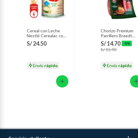
Cereal con Leche
Chorizo Premium
Nestlé Cerealac con
Parrillero Braedt
Probióticos Lata 400
Empaque 500 g
S/ 24.50
S/ 14.70
-8%
g
S/ 15.90
Envío
rápido
Envío
rápido