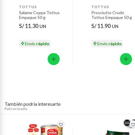
Motocicletas y bicicletas motorizadas.
TOTTUS
TOTTUS
Salame Coppa Tottus
Prosciutto Crudo
Licores y cigarros electrónicos.
Empaque 50 g
Tottus Empaque 50 g
S/ 11.30
S/ 11.90
UN
UN
Envío
rápido
Envío
rápido
También podría interesarte
Patrocinado