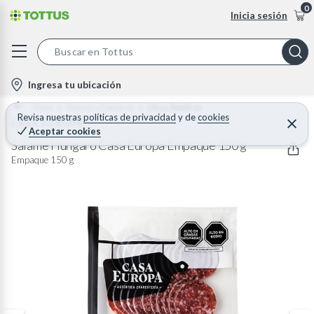
0
Inicia sesión
S
e
l
Ingresa tu ubicación
a
o
Home
Huevos y Fiambres
Otros fiambres
r
c
Revisa nuestras
políticas de privacidad
y
de
cookies
CASA EUROPA
C
c
Aceptar cookies
e
a
h
r
Salame Húngaro Casa Europa Empaque 150 g
t
r
B
Empaque 150 g
a
i
r
a
o
r
n
-
i
c
o
n