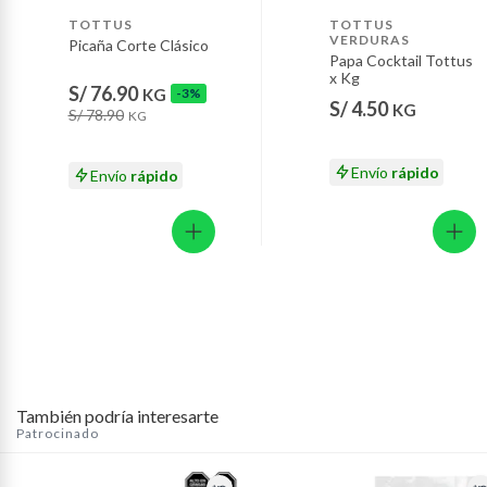
Motocicletas y bicicletas motorizadas.
TOTTUS
TOTTUS
VERDURAS
Picaña Corte Clásico
Licores y cigarros electrónicos.
Papa Cocktail Tottus
x Kg
S/ 76.90
KG
-3%
S/ 4.50
KG
S/ 78.90
KG
Envío
rápido
Envío
rápido
También podría interesarte
Patrocinado