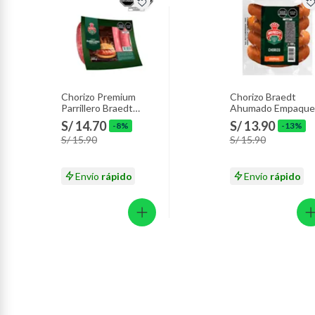
Chorizo Premium
Chorizo Braedt
Parrillero Braedt
Ahumado Empaque
Empaque 500 g
400 g
S/ 14.70
S/ 13.90
-8%
-13%
S/ 15.90
S/ 15.90
Envío
rápido
Envío
rápido