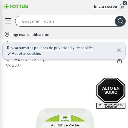
0
Inicia sesión
S
e
l
Ingresa tu ubicación
a
o
Home
Abarrotes
Especias
r
c
Revisa nuestras
políticas de privacidad
y
de
cookies
TOTTUS
C
c
Aceptar cookies
e
a
h
r
Ají de la Casa 250 g
t
r
B
Pote 250 gr
a
i
r
a
o
r
n
-
i
c
o
n