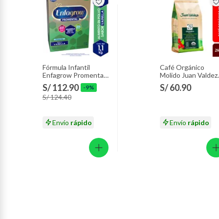
Fórmula Infantil
Café Orgánico
Enfagrow Promental
Molido Juan Valdez
Preescolar Vainilla
Empaque 283 g
S/ 112.90
S/ 60.90
-9%
Lata 1.1 Kg
S/ 124.40
Envío
rápido
Envío
rápido