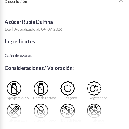
Descripción
Azúcar Rubia Dulfina
1kg | Actualizado al: 04-07-2026
Ingredientes:
Caña de azúcar.
Consideraciones/ Valoración:
Apto para APLV
Libre de Lactosa
Vegano
Vegetariano
Libre de Soya
Libre de Huevo
Libre de Peces
Libre de
Mariscos