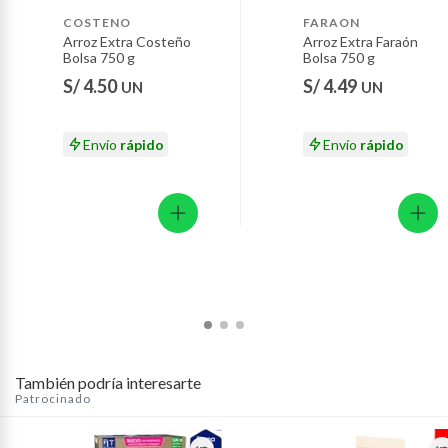
Motocicletas y bicicletas motorizadas.
como pie de manzana, cheesecake de fresa, churros y
COSTENO
FARAON
Arroz Extra Costeño
Arroz Extra Faraón
mucho más. Su consumo correcto permite asimilar de
Licores y cigarros electrónicos.
Bolsa 750 g
Bolsa 750 g
mejor forma la proteína que consumimos a diario en
S/ 4.50
S/ 4.49
UN
UN
nuestros alimentos.
Envío
rápido
Envío
rápido
También podría interesarte
Patrocinado