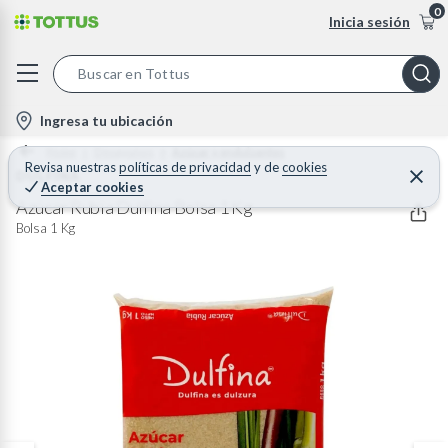
0
Inicia sesión
S
e
l
Ingresa tu ubicación
a
o
Home
Desayunos
Azúcar y endulzantes
r
c
Revisa nuestras
políticas de privacidad
y
de
cookies
DULFINA
C
c
Aceptar cookies
e
a
h
r
Azúcar Rubia Dulfina Bolsa 1 Kg
t
r
B
Bolsa 1 Kg
a
i
r
a
o
r
n
-
i
c
o
n