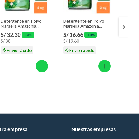
Detergente en Polvo
Detergente en Polvo
Combo 
Marsella Amazonia
Marsella Amazonia
140 g 
Tropical Bolsa 4 Kg
Tropical Bolsa 2 Kg
Origin
S/ 32.30
S/ 16.66
S/ 12
-15%
-15%
S/ 38
S/ 19.60
S/ 13.
Envío
rápido
Envío
rápido
En
tra empresa
Nuestras empresas