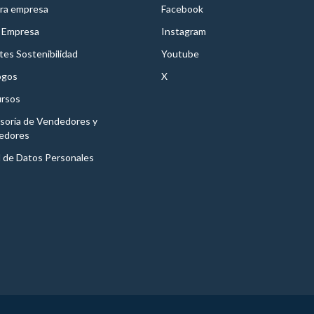
ra empresa
Facebook
 Empresa
Instagram
es Sostenibilidad
Youtube
ogos
X
rsos
soría de Vendedores y
edores
l de Datos Personales