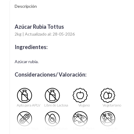
Descripción
Azúcar Rubia Tottus
2kg | Actualizado al: 28-05-2026
Ingredientes:
Azúcar rubia.
Consideraciones/ Valoración:
Apto para APLV
Libre de Lactosa
Vegano
Vegetariano
Libre de Soya
Libre de Huevo
Libre de Peces
Libre de
Mariscos