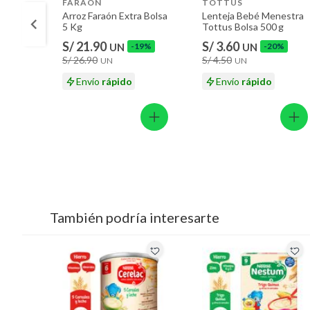
FARAON
TOTTUS
Arroz Faraón Extra Bolsa
Lenteja Bebé Menestra
5 Kg
Tottus Bolsa 500 g
S/ 21.90
S/ 3.60
UN
-19%
UN
-20%
S/ 26.90
S/ 4.50
UN
UN
Envío
rápido
Envío
rápido
También podría interesarte