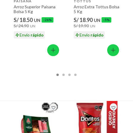
PAISANA
TOTTUS
Arroz Superior Paisana
Arroz Extra Tottus Bolsa
Bolsa 5 Kg
5 Kg
S/ 18.50
S/ 18.90
UN
-26%
UN
-5%
S/ 24.90
S/ 19.90
UN
UN
Envío
rápido
Envío
rápido