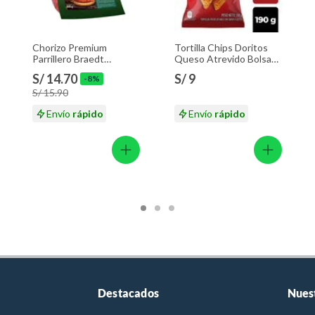
Chorizo Premium
Tortilla Chips Doritos
Parrillero Braedt
Queso Atrevido Bolsa
Empaque 500 g
190 g
S/ 14.70
S/ 9
-8%
S/ 15.90
Envío
rápido
Envío
rápido
Destacados
Nues