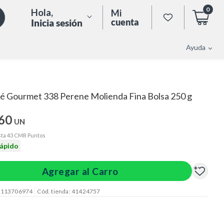
0
Hola
,
Mi
cuenta
Inicia sesión
Ayuda
é Gourmet 338 Perene Molienda Fina Bolsa 250 g
.60
UN
ta 43 CMR Puntos
rápido
Agregar al Carro
: 113706974
Cód. tienda: 41424757