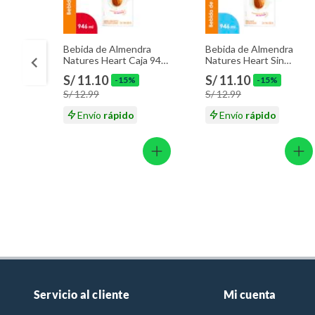
Bebida de Almendra
Bebida de Almendra
Natures Heart Caja 946
Natures Heart Sin
mL
Azúcar Caja 946 mL
S/ 11.10
S/ 11.10
-15%
-15%
S/ 12.99
S/ 12.99
Envío
rápido
Envío
rápido
Servicio al cliente
Mi cuenta