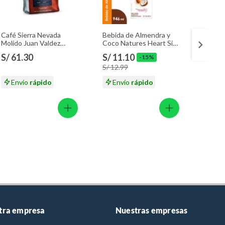
Café Sierra Nevada
Bebida de Almendra y
Bebida
Molido Juan Valdez
Coco Natures Heart Sin
Heart 
Empaque 283 g
Azúcar Caja 946 mL
S/ 61.30
S/ 11.10
S/ 11
-15%
S/ 12.99
S/ 12.
Envío
rápido
Envío
rápido
En
tra empresa
Nuestras empresas