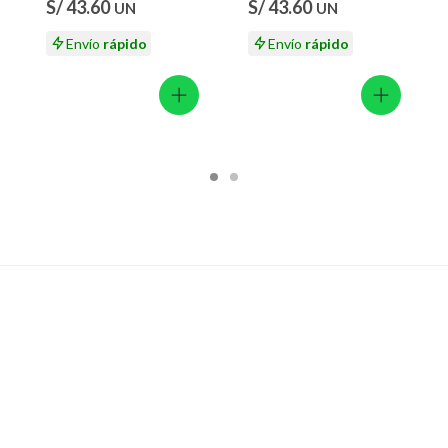
ión
S/ 43.60
S/ 43.60
UN
UN
atural.
Envío
rápido
Envío
rápido
 suplementos alimenticios, vitaminas.
 baño con señales de uso, sin empaques, etiquetas o sellos.