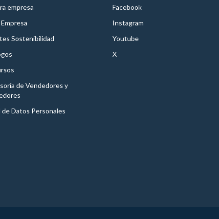
ra empresa
Facebook
 Empresa
Instagram
es Sostenibilidad
Youtube
ogos
X
rsos
soría de Vendedores y
edores
l de Datos Personales