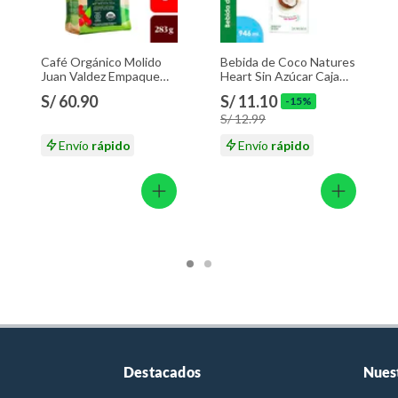
Café Orgánico Molido
Bebida de Coco Natures
Juan Valdez Empaque
Heart Sin Azúcar Caja
283 g
946 mL
S/ 60.90
S/ 11.10
-15%
S/ 12.99
Envío
rápido
Envío
rápido
Destacados
Nues