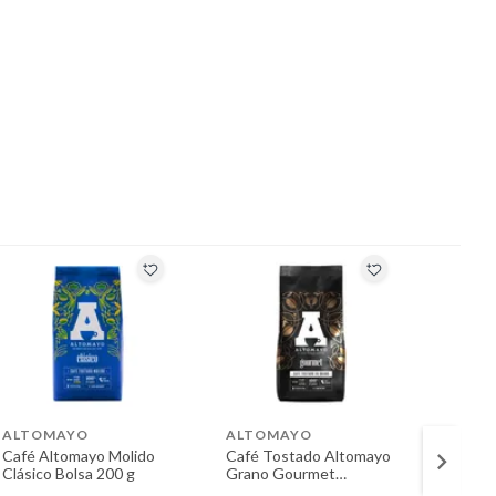
ALTOMAYO
ALTOMAYO
CAFF
Café Altomayo Molido
Café Tostado Altomayo
Café B
Clásico Bolsa 200 g
Grano Gourmet
Empaq
Empaque 250 g