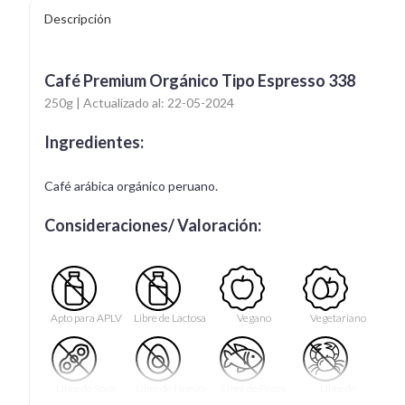
Descripción
Café Premium Orgánico Tipo Espresso 338
250g | Actualizado al: 22-05-2024
Ingredientes:
Café arábica orgánico peruano.
Consideraciones/ Valoración:
Apto para APLV
Libre de Lactosa
Vegano
Vegetariano
Libre de Soya
Libre de Huevo
Libre de Peces
Libre de
Mariscos