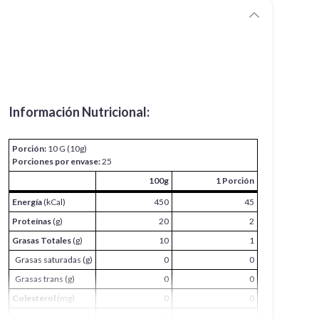
Información Nutricional:
Porción:
10 G (10g)
Porciones por envase:
25
100g
1 Porción
Energía
(kCal)
450
45
Proteínas
(g)
20
2
Grasas Totales
(g)
10
1
Grasas saturadas (g)
0
0
Grasas trans (g)
0
0
Colesterol
(mg)
0
0
Hidratos de
70
7