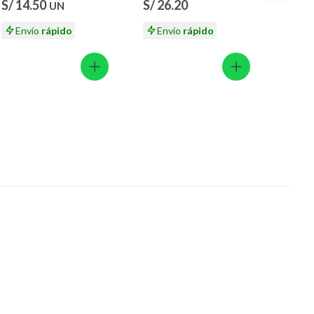
S/ 14.50
S/ 26.20
S/ 19
UN
Envío
rápido
Envío
rápido
En