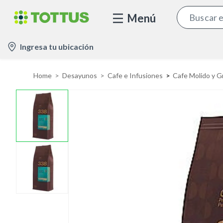
Menú
l
Ingresa tu ubicación
o
c
Home
Desayunos
Cafe e Infusiones
Cafe Molido y G
a
t
i
o
n
-
i
c
o
n