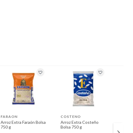
FARAON
COSTENO
COST
Arroz Extra Faraón Bolsa
Arroz Extra Costeño
Arroz 
750 g
Bolsa 750 g
Añejo 