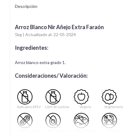
Descripción
Arroz Blanco Nir Añejo Extra Faraón
5kg | Actualizado al: 22-05-2024
Ingredientes:
Arroz blanco extra grado 1.
Consideraciones/ Valoración:
Apto para APLV
Libre de Lactosa
Vegano
Vegetariano
Libre de Soya
Libre de Huevo
Libre de Peces
Libre de
Mariscos