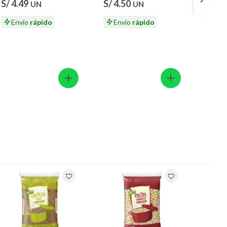
S/ 4.49
S/ 4.50
S/ 41
UN
UN
S/ 43.
Envío
rápido
Envío
rápido
En