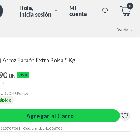
0
Hola
,
Mi
cuenta
Inicia sesión
Ayuda
Arroz Faraón Extra Bolsa 5 Kg
|
.90
-19%
UN
UN
ta 21 CMR Puntos
rápido
Agregar al Carro
: 113707061
Cód. tienda: 41086701