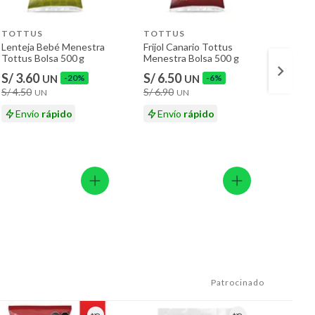
TOTTUS
TOTTUS
TESO
Lenteja Bebé Menestra
Frijol Canario Tottus
Lentej
Tottus Bolsa 500 g
Menestra Bolsa 500 g
Campo
500 g
S/ 3.60
S/ 6.50
S/ 6.
UN
-20%
UN
-6%
S/ 4.50
S/ 6.90
UN
UN
En
Envío
rápido
Envío
rápido
Patrocinado