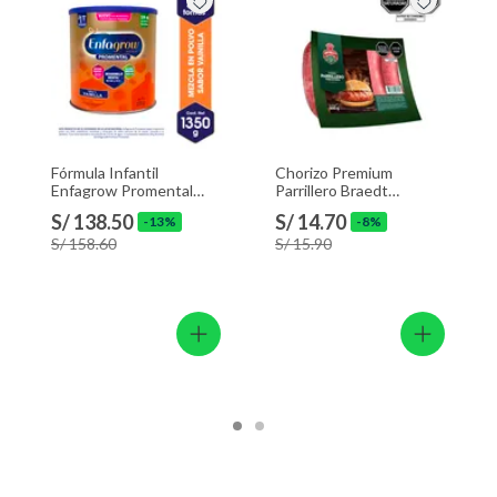
Fórmula Infantil
Chorizo Premium
Enfagrow Promental
Parrillero Braedt
Vainilla Lata 1.35 Kg
Empaque 500 g
S/ 138.50
S/ 14.70
-13%
-8%
S/ 158.60
S/ 15.90