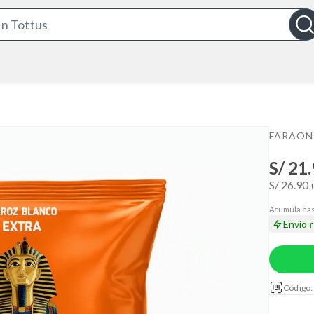
S
e
a
r
c
h
B
FARAON
a
S/ 21
r
S/ 26.90
Acumula has
Envío
Código