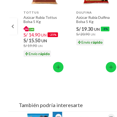
TOTTUS
DULFINA
Azúcar Rubia Tottus
Azúcar Rubia Dulfina
Bolsa 5 Kg
Bolsa 5 Kg
S/ 19.30
UN
-8%
S/ 14.90
S/ 20.90
UN
UN
-25%
S/ 15.50
UN
Envío
rápido
S/ 19.90
UN
Envío
rápido
También podría interesarte