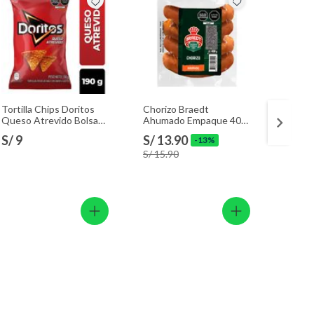
Tortilla Chips Doritos
Chorizo Braedt
Choriz
Queso Atrevido Bolsa
Ahumado Empaque 400
Empaq
190 g
g
S/ 9
S/ 13.90
S/ 13
-13%
S/ 15.90
S/ 15.