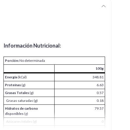
Información Nutricional:
Porción:
No determinada
100g
Energía
(kCal)
348.81
Proteínas
(g)
6.63
Grasas Totales
(g)
0.57
Grasas saturadas (g)
0.18
Hidratos de carbono
79.57
disponibles
(g)
Azúcares totales (g)
0
Fibra
(g)
0.28