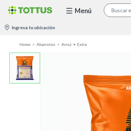
Menú
l
Ingresa tu ubicación
o
c
Home
Abarrotes
Arroz
Extra
a
t
i
o
n
-
i
c
o
n