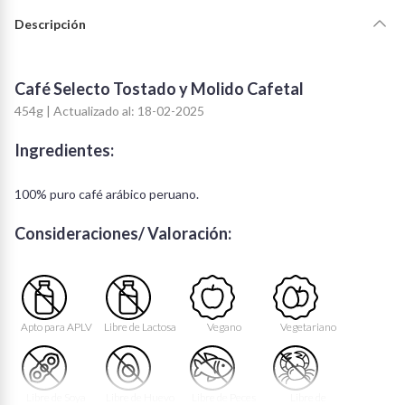
Descripción
Café Selecto Tostado y Molido Cafetal
454g | Actualizado al: 18-02-2025
Ingredientes:
100% puro café arábico peruano.
Consideraciones/ Valoración:
Apto para APLV
Libre de Lactosa
Vegano
Vegetariano
Libre de Soya
Libre de Huevo
Libre de Peces
Libre de