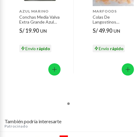
Motocicletas y bicicletas motorizadas.
AZUL MARINO
MARFOODS
Licores y cigarros electrónicos.
Conchas Media Valva
Colas De
Extra Grande Azul
Langostinos
Marino 6 Unidades
Medianos Precocidos
S/ 19.90
S/ 49.90
UN
UN
Marfoods 500 g
Envío
rápido
Envío
rápido
También podría interesarte
Patrocinado