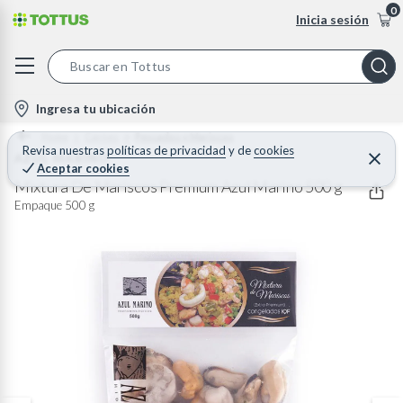
0
Inicia sesión
S
e
l
Ingresa tu ubicación
a
o
Home
Carnes
Pescados y Mariscos
r
c
Revisa nuestras
políticas de privacidad
y
de
cookies
AZUL MARINO
C
c
Aceptar cookies
e
a
h
r
Mixtura De Mariscos Premium Azul Marino 500 g
t
r
B
Empaque 500 g
a
i
r
a
o
r
n
-
i
c
o
n