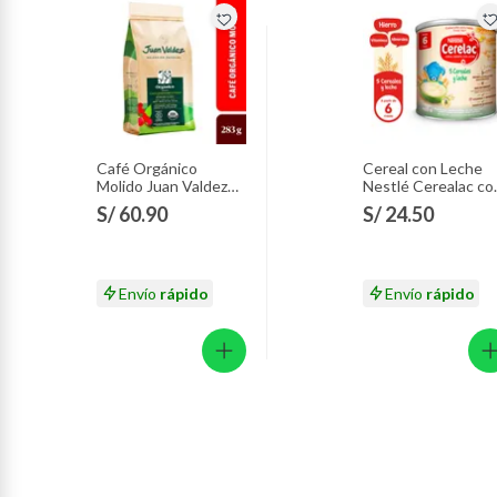
Café Orgánico
Cereal con Leche
Molido Juan Valdez
Nestlé Cerealac co
Empaque 283 g
Probióticos Lata 4
S/ 60.90
S/ 24.50
g
Envío
rápido
Envío
rápido