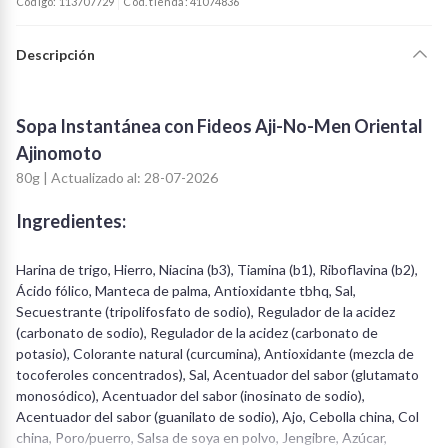
Código: 113707729
Cód. tienda: 41074836
Descripción
Sopa Instantánea con Fideos Aji-No-Men Oriental
Ajinomoto
80g | Actualizado al: 28-07-2026
Ingredientes:
Harina de trigo, Hierro, Niacina (b3), Tiamina (b1), Riboflavina (b2),
Ácido fólico, Manteca de palma, Antioxidante tbhq, Sal,
Secuestrante (tripolifosfato de sodio), Regulador de la acidez
(carbonato de sodio), Regulador de la acidez (carbonato de
potasio), Colorante natural (curcumina), Antioxidante (mezcla de
tocoferoles concentrados), Sal, Acentuador del sabor (glutamato
monosódico), Acentuador del sabor (inosinato de sodio),
Acentuador del sabor (guanilato de sodio), Ajo, Cebolla china, Col
china, Poro/puerro, Salsa de soya en polvo, Jengibre, Azúcar,