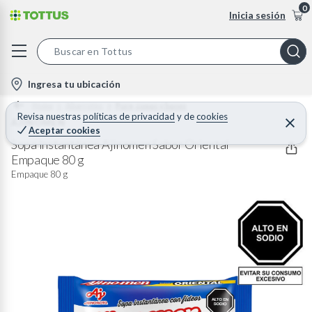
0
Inicia sesión
S
e
l
Ingresa tu ubicación
a
o
Home
Abarrotes
Pure, sopas y bases
r
c
Revisa nuestras
políticas de privacidad
y
de
cookies
AJINOMEN
C
c
Aceptar cookies
e
a
h
r
Sopa Instantánea Ajinomen Sabor Oriental
t
r
Empaque 80 g
B
a
i
r
Empaque 80 g
a
o
r
n
-
i
c
o
n