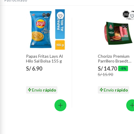
Patrocinado
Papas Fritas Lays Al
Chorizo Premium
Hilo Sal Bolsa 155 g
Parrillero Braedt
Empaque 500 g
S/ 6.90
S/ 14.70
-8%
S/ 15.90
Envío
rápido
Envío
rápido