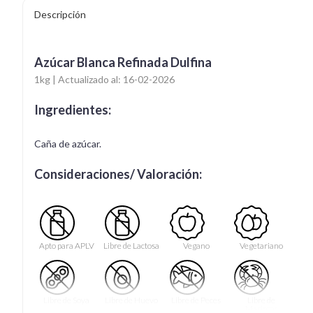
Descripción
Azúcar Blanca Refinada Dulfina
1kg | Actualizado al: 16-02-2026
Ingredientes:
Caña de azúcar.
Consideraciones/ Valoración:
Apto para APLV
Libre de Lactosa
Vegano
Vegetariano
Libre de Soya
Libre de Huevo
Libre de Peces
Libre de
Mariscos