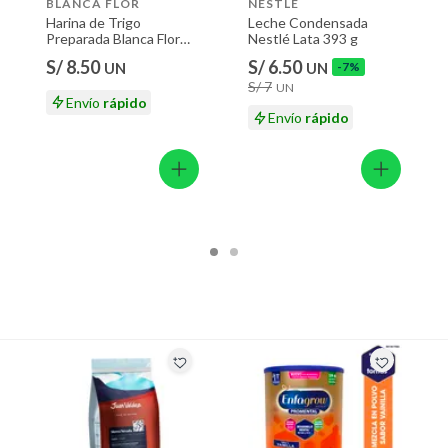
BLANCA FLOR
NESTLE
Harina de Trigo
Leche Condensada
Preparada Blanca Flor
Nestlé Lata 393 g
Bolsa 1 Kg
S/ 8.50
S/ 6.50
UN
UN
-7%
S/ 7
UN
Envío
rápido
Envío
rápido