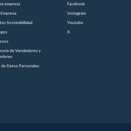
ra empresa
Facebook
 Empresa
Instagram
es Sostenibilidad
Youtube
ogos
X
rsos
soría de Vendedores y
edores
l de Datos Personales