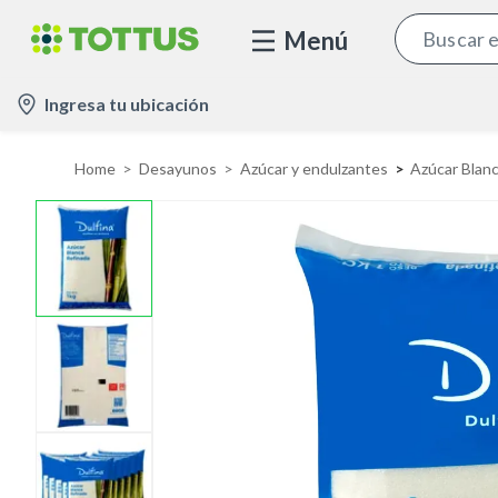
Menú
l
Ingresa tu ubicación
o
c
Home
Desayunos
Azúcar y endulzantes
Azúcar Blan
a
t
i
o
n
-
i
c
o
n