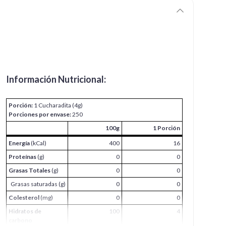
Información Nutricional:
Porción:
1 Cucharadita (4g)
Porciones por envase:
250
100g
1 Porción
Energía
(kCal)
400
16
Proteínas
(g)
0
0
Grasas Totales
(g)
0
0
Grasas saturadas (g)
0
0
Colesterol
(mg)
0
0
Hidratos de
100
4
carbono