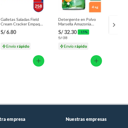
Galletas Saladas Field
Detergente en Polvo
Deterg
Cream Cracker Empaque
Marsella Amazonia
Marsel
258 g
Tropical Bolsa 4 Kg
Tropic
S/ 6.80
S/ 32.30
S/ 16
-15%
S/ 38
S/ 19.
Envío
rápido
Envío
rápido
En
tra empresa
Nuestras empresas