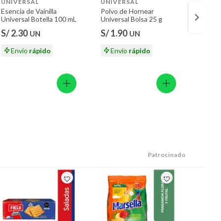
UNIVERSAL
UNIVERSAL
MOLI
Esencia de Vainilla
Polvo de Hornear
Harina
Universal Botella 100 mL
Universal Bolsa 25 g
Molita
S/ 2.30
S/ 1.90
S/ 6.
UN
UN
S/ 7.5
Envío
rápido
Envío
rápido
En
Patrocinado