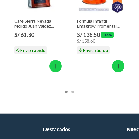
Café Sierra Nevada
Fórmula Infantil
Molido Juan Valdez
Enfagrow Promental
Empaque 283 g
Vainilla Lata 1.35 Kg
S/ 61.30
S/ 138.50
-13%
S/ 158.60
Envío
rápido
Envío
rápido
Destacados
Nues