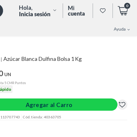
0
Hola
,
Mi
cuenta
Inicia sesión
Ayuda
Azúcar Blanca Dulfina Bolsa 1 Kg
|
A
0
UN
ta 5 CMR Puntos
rápido
Agregar al Carro
: 113707743
Cód. tienda: 40363705