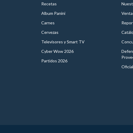
Recetas
Nuest
Album Panini
Venta
Carnes
Report
Cervezas
Catál
Televisores y Smart TV
Concu
Cyber Wow 2026
Defen
Prove
Partidos 2026
Oficia