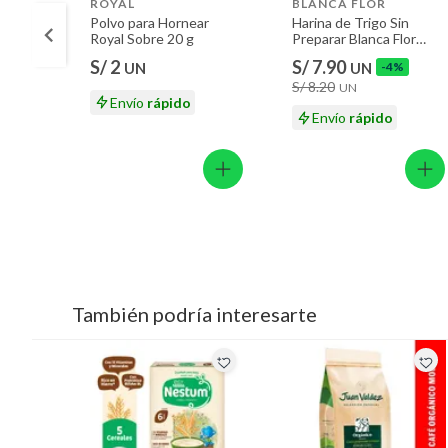
ROYAL
BLANCA FLOR
Polvo para Hornear
Harina de Trigo Sin
Royal Sobre 20 g
Preparar Blanca Flor
Bolsa 1 Kg
S/ 2
S/ 7.90
UN
UN
-4%
S/ 8.20
UN
Envío
rápido
Envío
rápido
También podría interesarte