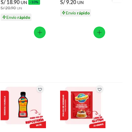
S/ 18.90
S/ 9.20
S/ 5.
UN
-10%
UN
S/ 20.90
UN
Envío
rápido
En
Envío
rápido