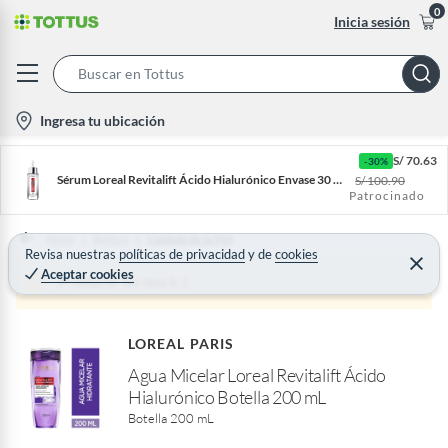
0
Inicia sesión
S
e
l
Ingresa tu ubicación
a
o
r
S/
70.63
-30%
c
c
Sérum Loreal Revitalift Ácido Hialurónico Envase 30 mL
S/
100.90
a
Patrocinado
h
t
B
i
Home
Belleza
Cuidado de la Piel
a
Revisa nuestras
políticas de privacidad
y
de
cookies
o
C
Aceptar cookies
r
e
Producto sin stock :(
n
r
r
-
a
r
i
LOREAL PARIS
c
Agua Micelar Loreal Revitalift Ácido
o
Hialurónico Botella 200 mL
n
Botella 200 mL