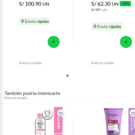
S/ 100.90
S/ 62.30
UN
UN
-30%
Hialurónico Envase
Caja 50 mL
S/ 89
20 mL
UN
Envío
rápido
Envío
rápido
Patrocinado
Patrocinado
También podría interesarte
Patrocinado