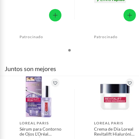
Patrocinado
Patrocinado
Juntos son mejores
LOREAL PARIS
LOREAL PARIS
Sérum para Contorno
Crema de Día Loreal
de Ojos L’Oréal
Revitalift Hialurónico
Revitalift Ácido
Rellenadora FPS20