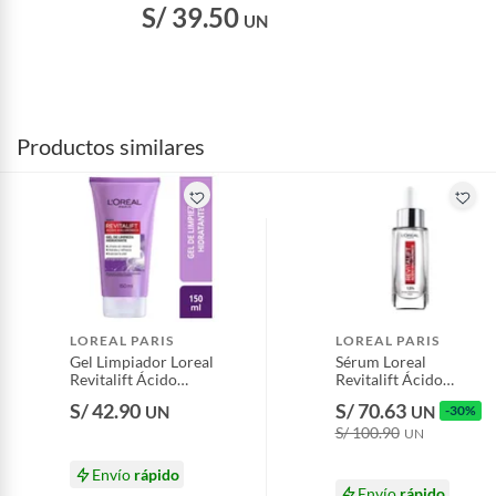
S/ 39.50
UN
Productos similares
LOREAL PARIS
LOREAL PARIS
Gel Limpiador Loreal
Sérum Loreal
Revitalift Ácido
Revitalift Ácido
Hialurónico Envase
Hialurónico Envase
S/ 42.90
S/ 70.63
UN
UN
-30%
150 mL
30 mL
S/ 100.90
UN
Envío
rápido
Envío
rápido