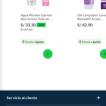
Agua Micelar Garnier
Gel Limpiador Lore
Skin Active Todo en 1
Revitalift Ácido
Envase 400 mL
Hialurónico Envase
S/ 33.30
S/ 42.90
-30%
150 mL
S/ 47.50
Envío
rápido
Envío
rápido
Servicio al cliente