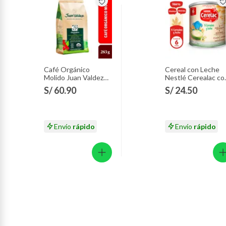
desayuno peruano.
Café Orgánico
Cereal con Leche
Molido Juan Valdez
Nestlé Cerealac co
Empaque 283 g
Probióticos Lata 4
S/ 60.90
S/ 24.50
g
Envío
rápido
Envío
rápido