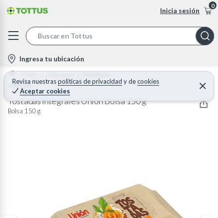
0
Inicia sesión
S
e
l
Ingresa tu ubicación
a
o
Home
Desayunos
Panaderia
r
c
Revisa nuestras
políticas de privacidad
y
de
cookies
UNION
C
c
Aceptar cookies
e
a
h
r
Tostadas Integrales Unión Bolsa 150 g
t
r
B
Bolsa 150 g
a
i
r
a
o
r
n
-
i
c
o
n