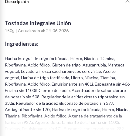
Descripción
Tostadas Integrales Unión
150g | Actualizado al: 24-06-2026
Ingredientes:
Harina integral de trigo fortificada, Hierro, Niacina, Tiamina,
Riboflavina, Ácido fólico, Gluten de trigo, Azúcar rubia, Manteca
vegetal, Levadura fresca saccharomyces cerevisiae, Aceite
vegetal, Harina de trigo fortificada, Hierro, Niacina, Tiamina,
Riboflavina, Ácido fólico, Emulsionante sin 481i, Espesante sin 466,
Enzima sin 1100ii, Cloruro de sodio, Acentuador de sabor cloruro
de potasio sin 508, Regulador de la acidez citrato tripotásico sin
332ii, Regulador de la acidez gluconato de potasio sin 577,
Antiaglutinante sin 170i, Harina de trigo fortificada, Hierro, Niacina,
Tiamina, Riboflavina, Ácido fólico, Agente de tratamiento de la
harina sin 927a, Agente de tratamiento de la harina sin 1100i,
Enzimas, Emulsionante sin 471, Sustancia conservadora sin 282,
Estabilizador harina konjac sin 425, Estabilizador goma guar sin 412,