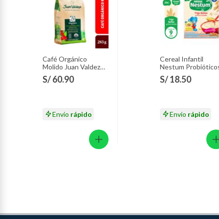
Café Orgánico
Cereal Infantil
Molido Juan Valdez
Nestum Probiótico
Empaque 283 g
8 Cereales Caja 35
S/ 60.90
S/ 18.50
Envío
rápido
Envío
rápido