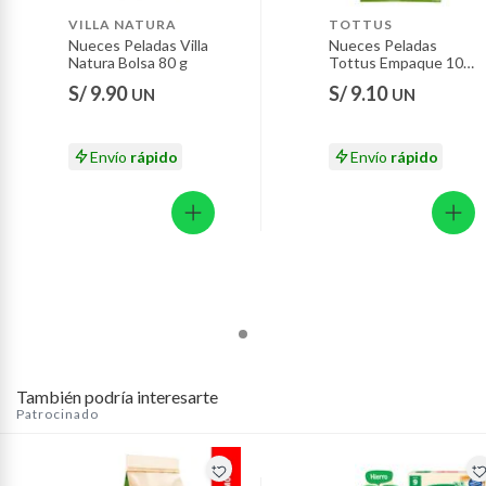
Motocicletas y bicicletas motorizadas.
VILLA NATURA
TOTTUS
Nueces Peladas Villa
Nueces Peladas
Licores y cigarros electrónicos.
Natura Bolsa 80 g
Tottus Empaque 100
g
S/ 9.90
S/ 9.10
UN
UN
Envío
rápido
Envío
rápido
También podría interesarte
Patrocinado