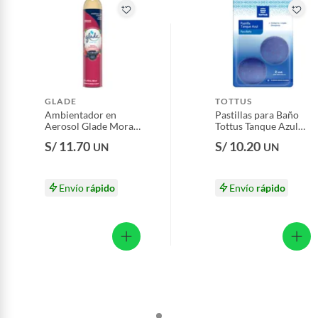
Pinturas de color a pedido.
Plantas.
Productos que hayan sido previamente instalados.
Baterías de auto.
Motocicletas y bicicletas motorizadas.
GLADE
TOTTUS
Licores y cigarros electrónicos.
Ambientador en
Pastillas para Baño
Aerosol Glade Mora
Tottus Tanque Azul
Radiante Envase 400
Empaque 2 Und
S/ 11.70
S/ 10.20
UN
UN
mL
Envío
rápido
Envío
rápido