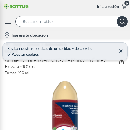
0
Inicia sesión
S
e
l
Ingresa tu ubicación
a
o
Home
Limpieza
Ambientadores
r
c
Revisa nuestras
políticas de privacidad
y
de
cookies
GLADE
C
c
Aceptar cookies
e
a
h
r
Ambientador en Aerosol Glade Manzana Canela
t
r
Envase 400 mL
B
a
i
r
Envase 400 mL
a
o
r
n
-
i
c
o
n