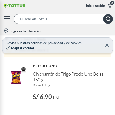
0
Inicia sesión
S
e
l
Ingresa tu ubicación
a
o
Home
Snacks
Snacks
r
c
Revisa nuestras
políticas de privacidad
y
de
cookies
C
c
Aceptar cookies
e
a
Producto sin stock :(
h
r
t
r
B
a
i
r
a
PRECIO UNO
o
r
Chicharrón de Trigo Precio Uno Bolsa
n
150 g
-
Bolsa 150 g
i
c
S/ 6.90
UN
o
n