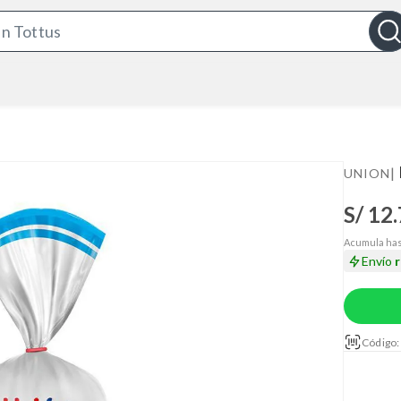
S
e
a
r
c
h
B
|
UNION
a
S/ 12
r
Acumula has
Envío
Código