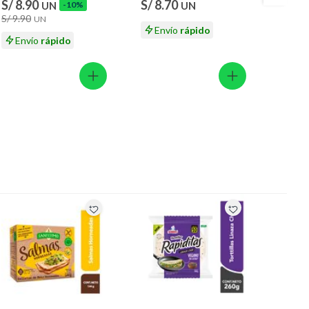
S/ 8.90
S/ 8.70
S/ 11
UN
-10%
UN
S/ 9.90
S/ 12.
UN
Envío
rápido
Envío
rápido
En