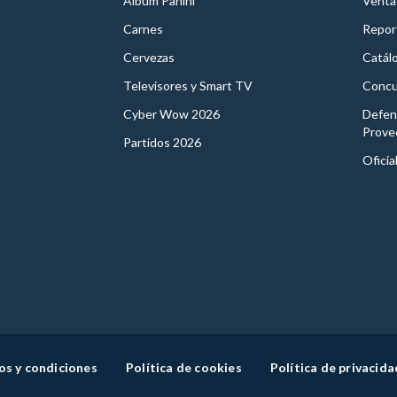
Album Panini
Venta
Carnes
Report
Cervezas
Catál
Televisores y Smart TV
Concu
Cyber Wow 2026
Defen
Prove
Partidos 2026
Oficia
os y condiciones
Política de cookies
Política de privacida