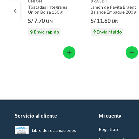
UNION
BRAEDT
Tostadas Integrales
Jamón de Pavita Braedt
Unión Bolsa 150 g
Balance Empaque 200 g
S/ 7.70
S/ 11.60
UN
UN
Envío
rápido
Envío
rápido
Servicio al cliente
Mi cuenta
Regístrate
Libro de reclamaciones