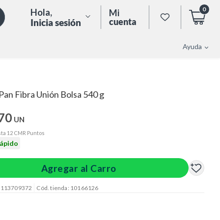
0
Hola
,
Mi
cuenta
Inicia sesión
Ayuda
Pan Fibra Unión Bolsa 540 g
.70
UN
ta 12 CMR Puntos
rápido
Agregar al Carro
: 113709372
Cód. tienda: 10166126