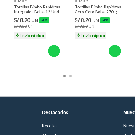
BIMBO
BIMBO
Tortillas Bimbo Rapiditas
Tortillas Bimbo Rapiditas
Integrales Bolsa 12 Und
Cero Cero Bolsa 270 g
S/ 8.20
S/ 8.20
UN
-4%
UN
-4%
S/ 8.50
S/ 8.50
UN
UN
Envío
rápido
Envío
rápido
Destacados
Nues
Recetas
Nuest