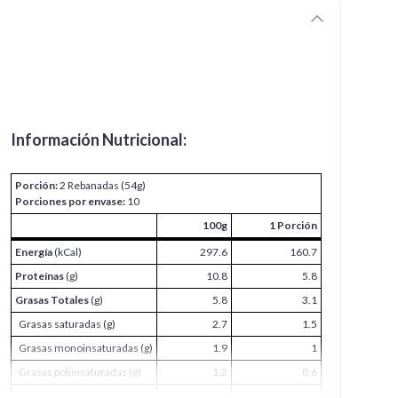
Información Nutricional:
Porción:
2 Rebanadas (54g)
Porciones por envase:
10
100g
1 Porción
Energía
(kCal)
297.6
160.7
Proteínas
(g)
10.8
5.8
Grasas Totales
(g)
5.8
3.1
Grasas saturadas (g)
2.7
1.5
Grasas monoinsaturadas (g)
1.9
1
Grasas poliinsaturadas (g)
1.2
0.6
Grasas trans (mg)
0
0