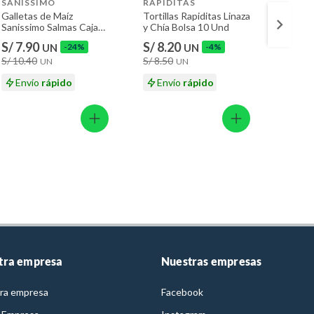
SANISSIMO
RAPIDITAS
BIMB
Galletas de Maíz
Tortillas Rapiditas Linaza
Tostad
Sanissimo Salmas Caja
y Chía Bolsa 10 Und
Bimbo 
140 g
S/ 7.90
S/ 8.20
S/ 6.
UN
-24%
UN
-4%
S/ 10.40
S/ 8.50
S/ 7.9
UN
UN
Envío
rápido
Envío
rápido
En
tra empresa
Nuestras empresas
ra empresa
Facebook