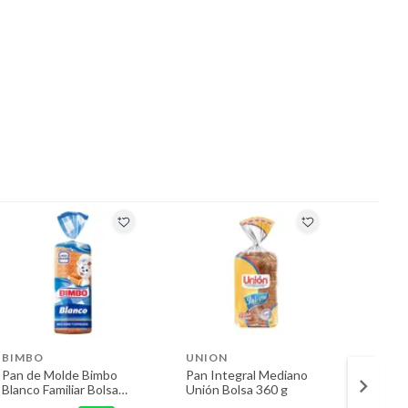
BIMBO
UNION
BIMB
Pan de Molde Bimbo
Pan Integral Mediano
Pan Bl
Blanco Familiar Bolsa
Unión Bolsa 360 g
Bolsa 
590 g