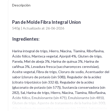
Descripción
Pan de Molde Fibra Integral Union
540g | Actualizado al: 26-06-2026
Ingredientes:
Harina integral de trigo, Hierro, Niacina, Tiamina, Riboflavina,
Ácido fólico, Manteca vegetal, Ajonjolí 4%, Gluten de trigo,
Panela, Miel de abeja 3%, Harina de quinua 3%, Harina de
cañihua 3%, Levadura fresca (saccharomyces cerevisiae),
Aceite vegetal, Fibra de trigo, Cloruro de sodio, Acentuador del
sabor (cloruro de potasio (sin 508)), Regulador de la acidez
(citrato tripotásico (sin 332 ii)), Regulador de la acidez
(gluconato de potasio (sin 577)), Sustancia conservadora (sin
282), Sal, Harina de trigo, Hierro, Niacina, Tiamina, Riboflavina,
Ácido fólico, Emulsionante (sin 471), Emulsionante (sin 481i),
Gluten de trigo, Agente de tratamiento de la harina (sin 300),
Alfa-Amilasa de aspergillus oryzae var (sin 1100 i), Saborizante