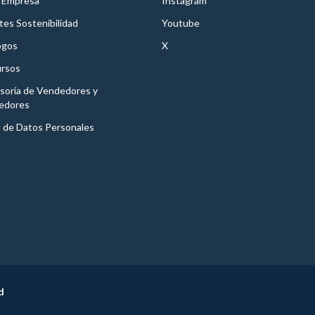
 Empresa
Instagram
es Sostenibilidad
Youtube
ogos
X
rsos
soría de Vendedores y
edores
l de Datos Personales
d