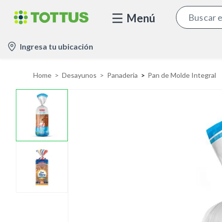
Menú
l
Ingresa tu ubicación
o
c
Home
Desayunos
Panaderia
Pan de Molde Integral
a
t
i
o
n
-
i
c
o
n