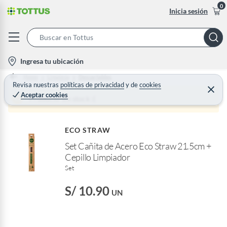
0
Inicia sesión
S
e
l
Ingresa tu ubicación
a
o
Home
Limpieza
Descartables
r
c
Revisa nuestras
políticas de privacidad
y
de
cookies
C
c
Aceptar cookies
e
a
Producto sin stock :(
h
r
t
r
B
a
i
r
a
ECO STRAW
o
r
Set Cañita de Acero Eco Straw 21.5cm +
n
Cepillo Limpiador
-
Set
i
c
S/ 10.90
UN
o
n