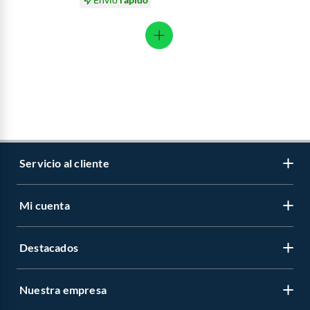
Servicio al cliente
Mi cuenta
Libro de reclamaciones
Contáctanos
Destacados
Regístrate
Medios de pago
Cambiar contraseña
Nuestra empresa
Recetas
Tipos de entrega
Mis compras