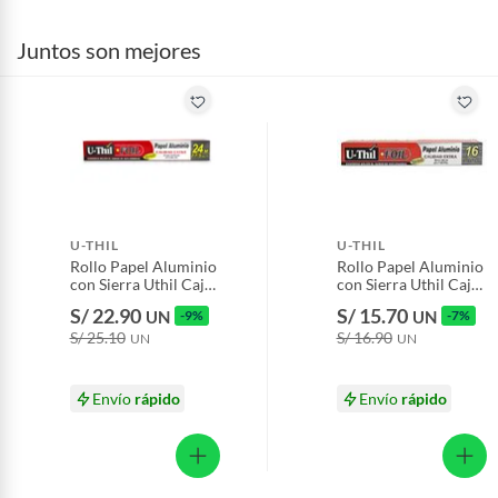
Juntos son mejores
U-THIL
U-THIL
Rollo Papel Aluminio
Rollo Papel Aluminio
con Sierra Uthil Caja
con Sierra Uthil Caja
24 m
16 m
S/ 22.90
S/ 15.70
UN
-9%
UN
-7%
S/ 25.10
S/ 16.90
UN
UN
Envío
rápido
Envío
rápido