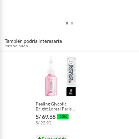
También podría interesarte
Patrocinado
Peeling Glycolic
Bright Loreal Paris
Botella 25 mL
S/ 69.68
-25%
S/ 92.90
Envío
rápido