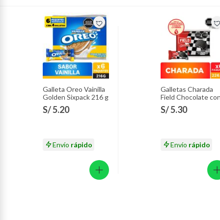
Galleta Oreo Vainilla
Galletas Charada
Golden Sixpack 216 g
Field Chocolate co
Vainilla Sixpack 226
S/ 5.20
S/ 5.30
g
Envío
rápido
Envío
rápido