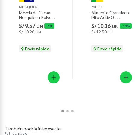
Motocicletas y bicicletas motorizadas.
NESQUIK
MILO
Mezcla de Cacao
Alimento Granulado
Licores y cigarros electrónicos.
Nesquik en Polvo
Milo Activ Go
Chocolate Doypack
Doypack 190 g
S/ 9.57
S/ 10.16
UN
-6%
UN
-19%
190 g
S/ 10.20
S/ 12.50
UN
UN
Envío
rápido
Envío
rápido
También podría interesarte
Patrocinado