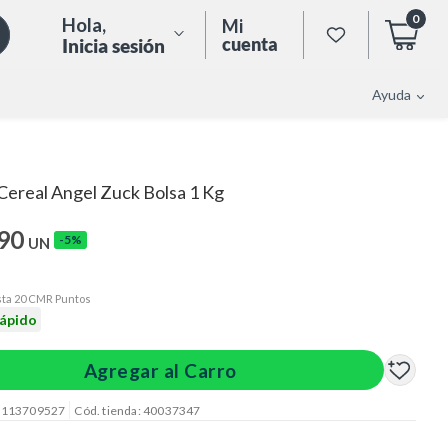
0
Hola
,
Mi
cuenta
Inicia sesión
Ayuda
Cereal Angel Zuck Bolsa 1 Kg
.90
-5%
UN
ta 20 CMR Puntos
rápido
Agregar al Carro
: 113709527
Cód. tienda: 40037347