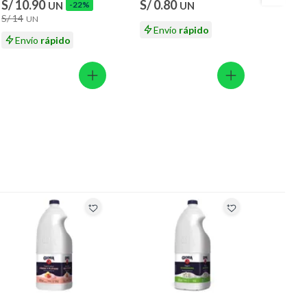
S/ 10.90
S/ 0.80
S/ 11
UN
-22%
UN
S/ 14
UN
Envío
rápido
En
Envío
rápido