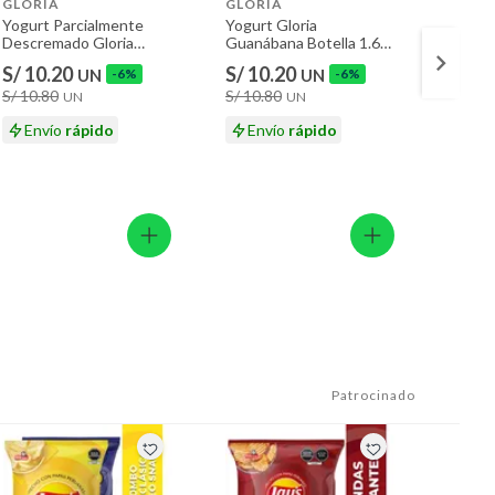
GLORIA
GLORIA
LAIVE
Yogurt Parcialmente
Yogurt Gloria
Yogurt
Descremado Gloria
Guanábana Botella 1.6
Laive 
Fresa Plátano Botella 1.6
Kg
S/ 10.20
S/ 10.20
S/ 10
UN
-6%
UN
-6%
Kg
S/ 10.80
S/ 10.80
UN
UN
En
Envío
rápido
Envío
rápido
Patrocinado