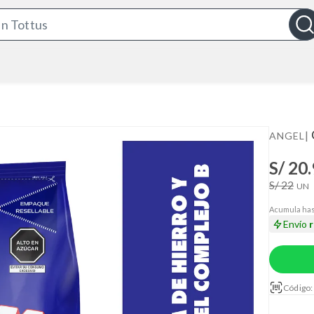
S
e
a
r
c
h
B
|
ANGEL
a
S/ 20
r
S/ 22
UN
Acumula has
Envío
Código