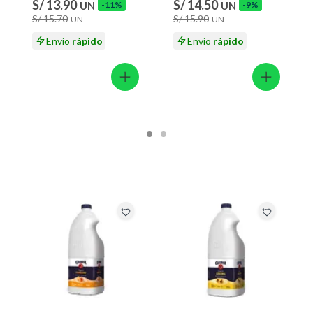
ión
S/ 13.90
S/ 14.50
UN
-11%
UN
-9%
S/ 15.70
S/ 15.90
UN
UN
Envío
rápido
Envío
rápido
 suplementos alimenticios, vitaminas.
 baño con señales de uso, sin empaques, etiquetas o sellos.