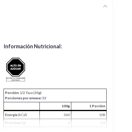
Información Nutricional:
Porción:
1/2 Taza (30g)
Porciones por envase:
33
100g
1 Porción
Energía
(kCal)
360
108
Proteínas
(g)
6
1.8
Grasas Totales
(g)
1.2
0.4