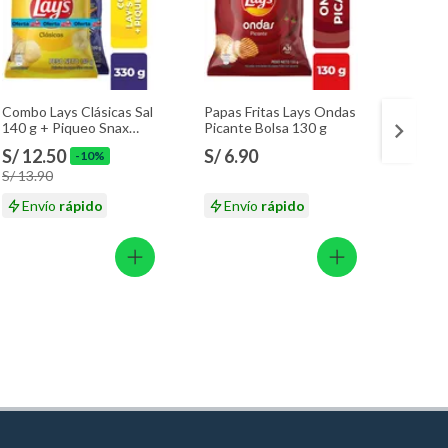
Combo Lays Clásicas Sal
Papas Fritas Lays Ondas
Gallet
140 g + Piqueo Snax
Picante Bolsa 130 g
Twelve
Original 190 g
S/ 12.50
S/ 6.90
S/ 7.
-10%
S/ 13.90
S/ 9.9
Envío
rápido
Envío
rápido
En