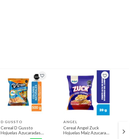
D GUSSTO
ANGEL
ANGE
Cereal D Gussto
Cereal Angel Zuck
Cereal
Hojuelas Azucaradas
Hojuelas Maíz Azucarada
Bolsa 
Bolsa 500 g
Bolsa 20 g