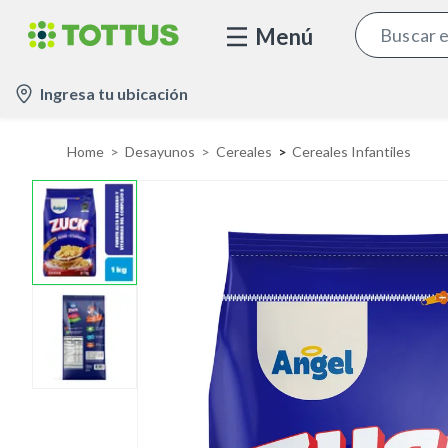
Menú
l
Ingresa tu ubicación
o
c
Home
Desayunos
Cereales
Cereales Infantiles
a
t
i
o
n
-
i
c
o
n