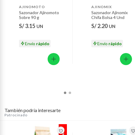
bandeja para hornear y mételo al horno por el tiempo
Motocicletas y bicicletas motorizadas.
AJINOMOTO
AJINOMIX
que sea necesario.
Sazonador Ajinomoto
Sazonador Ajinomix
Licores y cigarros electrónicos.
Sobre 90 g
Chifa Bolsa 4 Und
S/ 3.15
S/ 2.20
UN
UN
Envío
rápido
Envío
rápido
También podría interesarte
Patrocinado