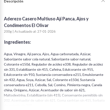
Descripción
Aderezo Casero Multiuso Ají Panca, Ajos y
Condimentos El Olivar
200g | Actualizado al: 27-01-2026
Ingredientes:
Agua, Vinagre, Ají panca, Ajos, Agua carbonatada, Azúcar,
Saborizante sabor cola natural, Saborizante sabor natural,
Colorante e150d, Regulador de acidez e338, Regulador de acidez
sin 331, Estabilizante sin 415, Cafeína, Edulcorante sin 955,
Edulcorante sin 950, Sustancia conservadora e211, Emulsionante
sin 432, Agua, Soya, Azúcar, Sal, Colorante e150d, Sustancia
conservadora e211, Cebolla, Sal, Comino, Pimienta negra, Canela
china, Orégano, Azúcar, Acentuador de sabor sin 621,
Maltodextrina, Estabilizante (sin 415), Conservante permitido sin
202, Acentuador de sabor sin 621, Goma xanhtan sin 415, Sorbato
de potasio sin 202.