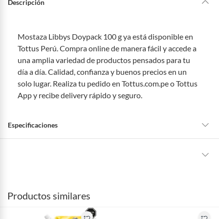
Descripción
Mostaza Libbys Doypack 100 g ya está disponible en
Tottus Perú. Compra online de manera fácil y accede a
una amplia variedad de productos pensados para tu
día a día. Calidad, confianza y buenos precios en un
solo lugar. Realiza tu pedido en Tottus.com.pe o Tottus
App y recibe delivery rápido y seguro.
Especificaciones
Presentación
Doypack
La mayoría de los productos tienen
30 días desde que los recibes para
hacer una devolución.
Tipo de Producto
Condimentos
Productos similares
Sin embargo, tenemos categorías que cuentan con plazos diferentes,
otras con restricciones y algunas que no se pueden devolver ni cambiar.
Contenido
100 g
Conoce cuáles son: