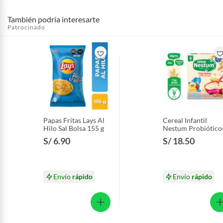
baño con señales de uso, sin empaques, etiquetas o sellos.
También podría interesarte
Alimentos, bebidas, fórmulas y leches para bebés.
Patrocinado
Productos hechos a medida.
Pinturas de color a pedido.
Plantas.
Productos que hayan sido previamente instalados.
Baterías de auto.
Motocicletas y bicicletas motorizadas.
Licores y cigarros electrónicos.
Papas Fritas Lays Al
Cereal Infantil
Hilo Sal Bolsa 155 g
Nestum Probiótico
8 Cereales Caja 350
S/ 6.90
S/ 18.50
Envío
rápido
Envío
rápido